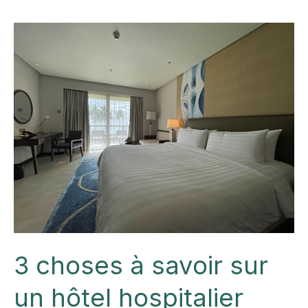
des
produits
à
base
de
CBD
?
3 choses à savoir sur
un hôtel hospitalier