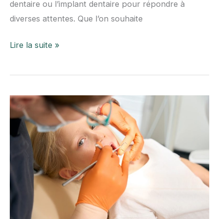
dentaire ou l’implant dentaire pour répondre à
diverses attentes. Que l’on souhaite
Retrouver
Lire la suite »
un
sourire
éclatant
grâce
à
l’esthétique
dentaire
à
Paris