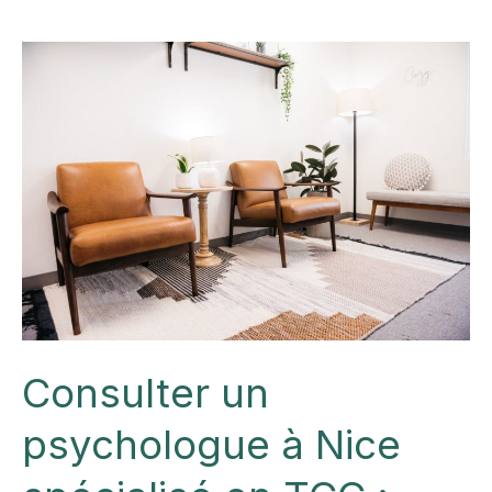
psychologique
à
Nice
:
repères
pour
bien
choisir
son
praticien
Consulter un
psychologue à Nice