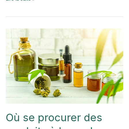
plaque
infirmière
libérale
Où se procurer des