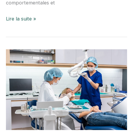
comportementales et
Consulter
Lire la suite »
un
psychologue
à
Nice
spécialisé
en
TCC
:
déroulement
et
bienfaits