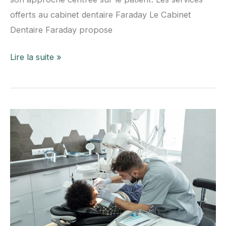
offerts au cabinet dentaire Faraday Le Cabinet
Dentaire Faraday propose
Le
Lire la suite »
cabinet
dentaire
Faraday
:
Une
référence
en
matière
de
soins
dentaires