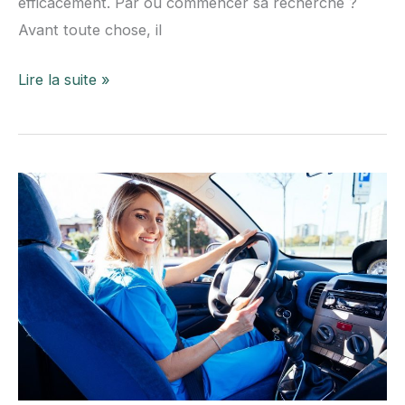
efficacement. Par où commencer sa recherche ?
Avant toute chose, il
Comment
Lire la suite »
trouver
un
dentiste
en
tant
que
nouveau
patient
?