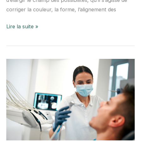
corriger la couleur, la forme, l’alignement des
Quels
Lire la suite »
soins
un
dentiste
peut-
il
proposer
pour
améliorer
votre
sourire ?