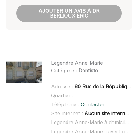
AJOUTER UN AVIS À DR
BERLIOUX ERIC
Legendre Anne-Marie
Catégorie :
Dentiste
Adresse :
60 Rue de la République, 32190 Vic-Fezensac
Quartier :
Téléphone :
Contacter
Site internet :
Aucun site internet connu
Legendre Anne-Marie à domicile :
no
Legendre Anne-Marie ouvert dimanche :