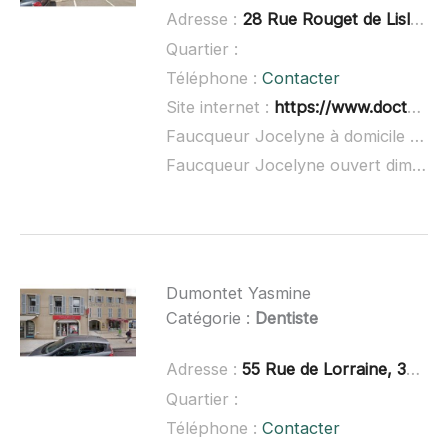
Adresse :
28 Rue Rouget de Lisle, 32000 Auch
Quartier :
Téléphone :
Contacter
Site internet :
https://www.doctolib.fr/dentiste/auch/jocelyne-faucqueur
Faucqueur Jocelyne à domicile :
non
Faucqueur Jocelyne ouvert dimanche :
Dumontet Yasmine
Catégorie :
Dentiste
Adresse :
55 Rue de Lorraine, 32000 Auch
Quartier :
Téléphone :
Contacter