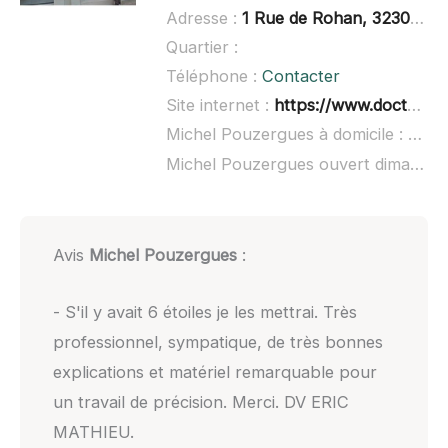
Adresse :
1 Rue de Rohan, 32300 Mirande
Quartier :
Téléphone :
Contacter
Site internet :
https://www.doctolib.fr/dentiste/mirande/michel-pouzergues
Michel Pouzergues à domicile :
non 
Michel Pouzergues ouvert dimanche :
Avis
Michel Pouzergues
:
- S'il y avait 6 étoiles je les mettrai. Très
professionnel, sympatique, de très bonnes
explications et matériel remarquable pour
un travail de précision. Merci. DV ERIC
MATHIEU.