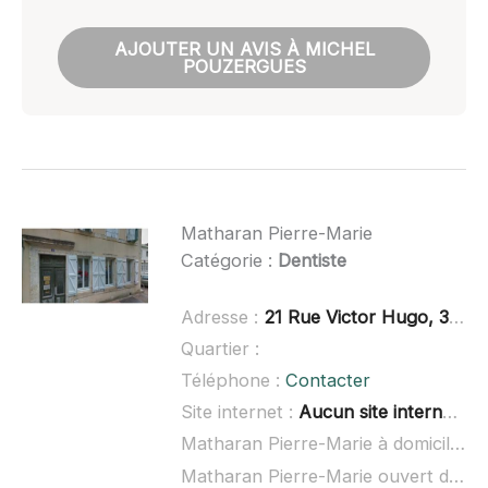
AJOUTER UN AVIS À MICHEL
POUZERGUES
Matharan Pierre-Marie
Catégorie :
Dentiste
Adresse :
21 Rue Victor Hugo, 32300 Mirande
Quartier :
Téléphone :
Contacter
Site internet :
Aucun site internet connu
Matharan Pierre-Marie à domicile :
n
Matharan Pierre-Marie ouvert dimanche :