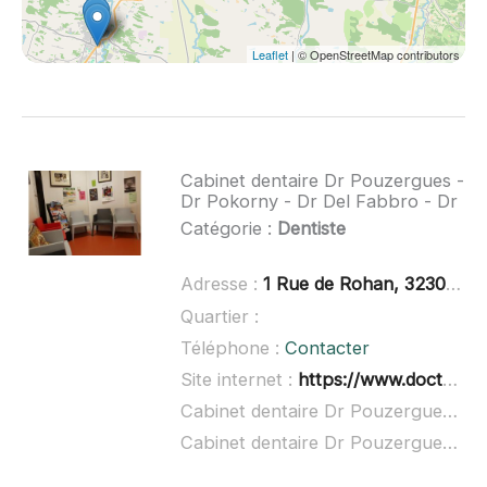
Leaflet
| © OpenStreetMap contributors
Cabinet dentaire Dr Pouzergues -
Dr Pokorny - Dr Del Fabbro - Dr
Catégorie :
Dentiste
Adresse :
1 Rue de Rohan, 32300 Mirande
Quartier :
Téléphone :
Contacter
Site internet :
https://www.doctolib.fr/cabinet-dentaire/mirande/groupe-dentaire-de-mirande
Cabinet dentaire Dr Pouzergues - Dr Pokorny - Dr Del Fabbro - Dr à domicile :
Cabinet dentaire Dr Pouzergues - Dr Pokorny - Dr Del Fabbro - Dr ouvert dimanche :