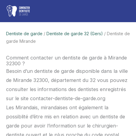
Aller
Men
au
contenu
princ
Dentiste de garde
/
Dentiste de garde 32 (Gers)
/ Dentiste de
garde Mirande
Comment contacter un dentiste de garde à Mirande
32300 ?
Besoin d’un dentiste de garde disponible dans la ville
de Mirande 32300, département du 32 vous pouvez
consulter les informations des dentistes enregistrés
sur le site contacter-dentiste-de-garde.org
Les Mirandais, mirandaises ont également la
possiblité d’être mis en relation avec un dentiste de
garde pour avoir l’information sur le chirurgien-
dentiste ouvert et le plus proche du code postal