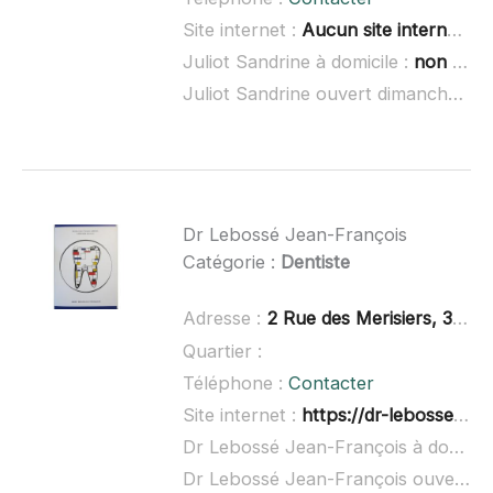
Site internet :
Aucun site internet connu
Juliot Sandrine à domicile :
non renseigné
Juliot Sandrine ouvert dimanche :
no
Dr Lebossé Jean-François
Catégorie :
Dentiste
Adresse :
2 Rue des Merisiers, 35500 Vitré
Quartier :
Téléphone :
Contacter
Site internet :
https://dr-lebosse-jean-francois.business.site/
Dr Lebossé Jean-François à domicile :
Dr Lebossé Jean-François ouvert dimanche :