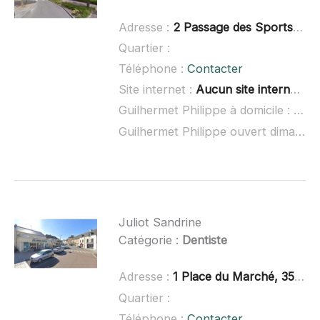
Adresse :
2 Passage des Sports, 35650 Le Rheu
Quartier :
Téléphone :
Contacter
Site internet :
Aucun site internet connu
Guilhermet Philippe à domicile :
non 
Guilhermet Philippe ouvert dimanche :
Juliot Sandrine
Catégorie :
Dentiste
Adresse :
1 Place du Marché, 35770 Vern-sur-Seiche
Quartier :
Téléphone :
Contacter