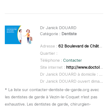
Dr Janick DOUARD
Catégorie :
Dentiste
Adresse :
62 Boulevard de Châteaubriant, 35500 Vitré
Quartier :
Téléphone :
Contacter
Site internet :
http://www.doctolib.fr/dentiste/vitre/janick-douard
Dr Janick DOUARD à domicile :
non 
Dr Janick DOUARD ouvert dimanche :
* La liste sur contacter-dentiste-de-garde.org avec
les dentistes de garde à Vezin-le-Coquet n’est pas
exhaustive. Les dentistes de garde, chirurgien-