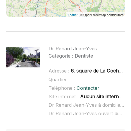
Leaflet
| © OpenStreetMap contributors
Dr Renard Jean-Yves
Catégorie :
Dentiste
Adresse :
6, square de La Cochardière, Rue de Rennes, 35132 Vezin-le-Coque
Quartier :
Téléphone :
Contacter
Site internet :
Aucun site internet connu
Dr Renard Jean-Yves à domicile :
no
Dr Renard Jean-Yves ouvert dimanche :