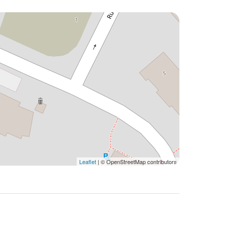
Leaflet
| © OpenStreetMap contributors