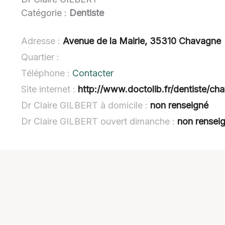
Catégorie :
Dentiste
Adresse :
Avenue de la Mairie, 35310 Chavagne
Quartier :
Téléphone :
Contacter
Site internet :
http://www.doctolib.fr/dentiste/cha
Dr Claire GILBERT à domicile :
non renseigné
Dr Claire GILBERT ouvert dimanche :
non rensei