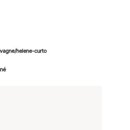
avagne/helene-curto
gné