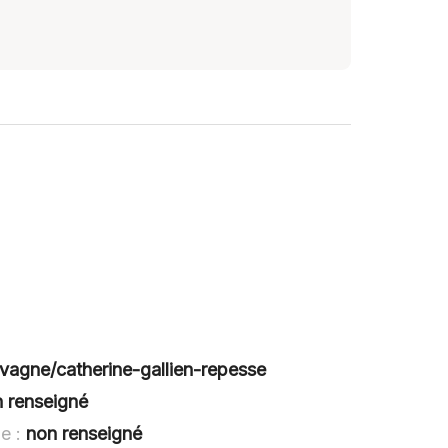
avagne/catherine-gallien-repesse
 renseigné
e :
non renseigné