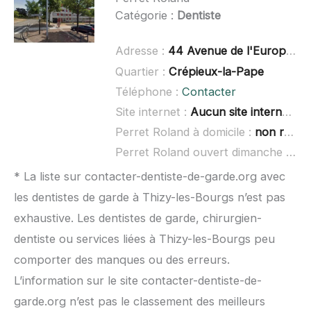
Catégorie :
Dentiste
Adresse :
44 Avenue de l'Europe, 69140 Rillieux-la-Pape
Quartier :
Crépieux-la-Pape
Téléphone :
Contacter
Site internet :
Aucun site internet connu
Perret Roland à domicile :
non renseigné
Perret Roland ouvert dimanche :
non
* La liste sur contacter-dentiste-de-garde.org avec
les dentistes de garde à Thizy-les-Bourgs n’est pas
exhaustive. Les dentistes de garde, chirurgien-
dentiste ou services liées à Thizy-les-Bourgs peu
comporter des manques ou des erreurs.
L’information sur le site contacter-dentiste-de-
garde.org n’est pas le classement des meilleurs