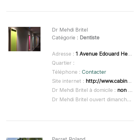
Dr Mehdi Britel
Catégorie :
Dentiste
Adresse :
1 Avenue Edouard Herriot entrée A, 69170 Tarare
Quartier :
Téléphone :
Contacter
Site internet :
http://www.cabinetdesteintureries.fr/
Dr Mehdi Britel à domicile :
non renseigné
Dr Mehdi Britel ouvert dimanche :
no
Perret Roland