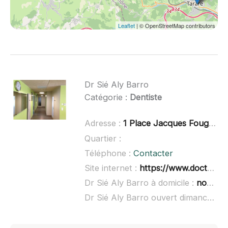
Leaflet
| © OpenStreetMap contributors
Dr Sié Aly Barro
Catégorie :
Dentiste
Adresse :
1 Place Jacques Fougerat, 42630 Régny
Quartier :
Téléphone :
Contacter
Site internet :
https://www.doctolib.fr/dentiste/regny/sie-aly-barro
Dr Sié Aly Barro à domicile :
non renseigné
Dr Sié Aly Barro ouvert dimanche :