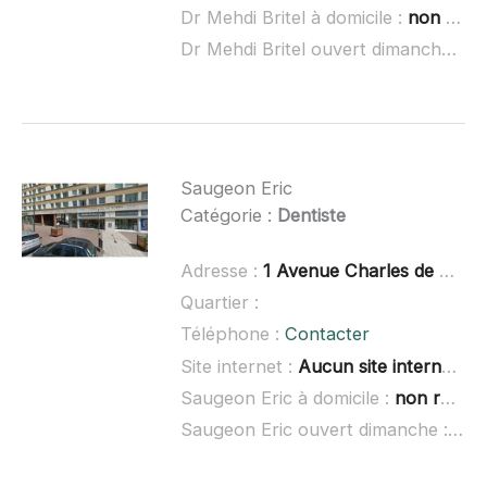
Dr Mehdi Britel à domicile :
non renseigné
Dr Mehdi Britel ouvert dimanche :
no
Saugeon Eric
Catégorie :
Dentiste
Adresse :
1 Avenue Charles de Gaulle, 69170 Tarare
Quartier :
Téléphone :
Contacter
Site internet :
Aucun site internet connu
Saugeon Eric à domicile :
non renseigné
Saugeon Eric ouvert dimanche :
non