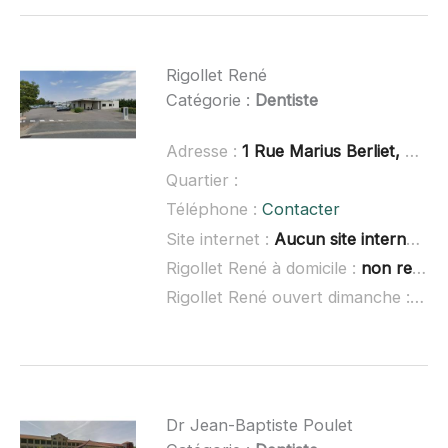
Rigollet René
Catégorie :
Dentiste
Adresse :
1 Rue Marius Berliet, 69380 Chazay-d'Azergues
Quartier :
Téléphone :
Contacter
Site internet :
Aucun site internet connu
Rigollet René à domicile :
non renseigné
Rigollet René ouvert dimanche :
non
Dr Jean-Baptiste Poulet