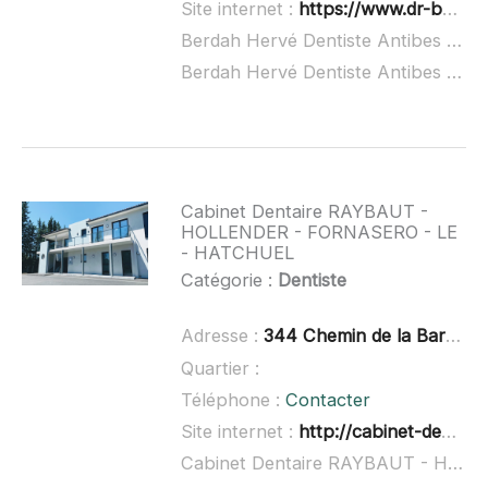
Site internet :
https://www.dr-berdah-antibes-chirurgien-dentiste.fr/
Berdah Hervé Dentiste Antibes Juan les Pins à domicile :
Berdah Hervé Dentiste Antibes Juan les Pins ouvert dimanche :
Cabinet Dentaire RAYBAUT -
HOLLENDER - FORNASERO - LE
- HATCHUEL
Catégorie :
Dentiste
Adresse :
344 Chemin de la Barrière, 83440 Montauroux
Quartier :
Téléphone :
Contacter
Site internet :
http://cabinet-dentaire-hollender-raybaut.fr/
Cabinet Dentaire RAYBAUT - HOLLENDER - FORNASERO - LE - HATCHUEL à domicile :