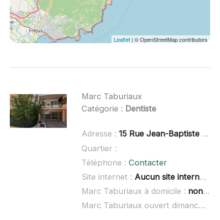
Leaflet
| © OpenStreetMap contributors
Marc Taburiaux
Catégorie :
Dentiste
Adresse :
15 Rue Jean-Baptiste Pastor, 06590 Théoule-sur-Mer
Quartier :
Téléphone :
Contacter
Site internet :
Aucun site internet connu
Marc Taburiaux à domicile :
non renseigné
Marc Taburiaux ouvert dimanche :
n