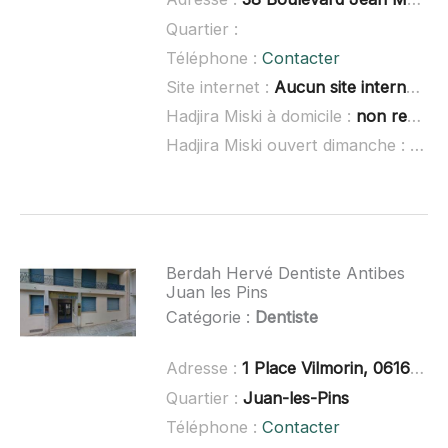
Quartier :
Téléphone :
Contacter
Site internet :
Aucun site internet connu
Hadjira Miski à domicile :
non renseigné
Hadjira Miski ouvert dimanche :
non 
Berdah Hervé Dentiste Antibes
Juan les Pins
Catégorie :
Dentiste
Adresse :
1 Place Vilmorin, 06160 Antibes Juan les Pins
Quartier :
Juan-les-Pins
Téléphone :
Contacter