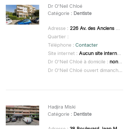
Dr O'Neil Chloé
Catégorie :
Dentiste
Adresse :
226 Av. des Anciens Combattants d'Afrique du Nord, 06220 Vallaur
Quartier :
Téléphone :
Contacter
Site internet :
Aucun site internet connu
Dr O'Neil Chloé à domicile :
non renseigné
Dr O'Neil Chloé ouvert dimanche :
n
Hadjira Miski
Catégorie :
Dentiste
Adresse :
38 Boulevard Jean Moulin, 06110 Le Cannet