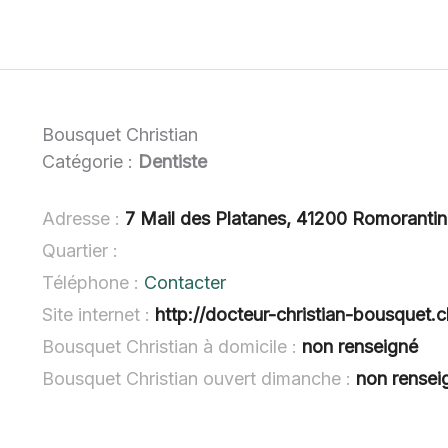
Bousquet Christian
Catégorie :
Dentiste
Adresse :
7 Mail des Platanes, 41200 Romoranti
Quartier :
Téléphone :
Contacter
Site internet :
http://docteur-christian-bousquet.chir
Bousquet Christian à domicile :
non renseigné
Bousquet Christian ouvert dimanche :
non rensei