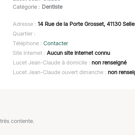
Catégorie :
Dentiste
Adresse :
14 Rue de la Porte Grosset, 41130 Sell
Quartier :
Téléphone :
Contacter
Site internet :
Aucun site internet connu
Lucet Jean-Claude à domicile :
non renseigné
Lucet Jean-Claude ouvert dimanche :
non rensei
 très contente.