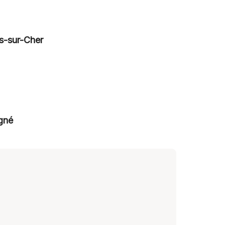
es-sur-Cher
gné