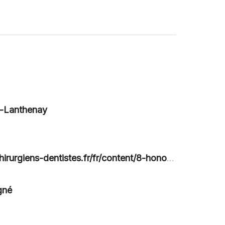
n-Lanthenay
urgiens-dentistes.fr/fr/content/8-honoraires
gné