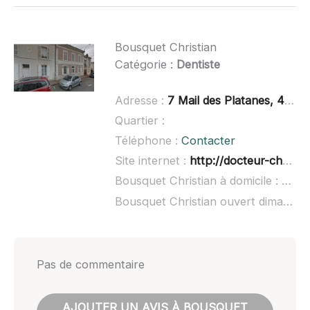
Bousquet Christian
Catégorie :
Dentiste
Adresse :
7 Mail des Platanes, 41200 Romorantin-Lanthenay
Quartier :
Téléphone :
Contacter
Site internet :
http://docteur-christian-bousquet.chirurgiens-dentistes.fr/fr/content/8-honoraires
Bousquet Christian à domicile :
non 
Bousquet Christian ouvert dimanche :
Pas de commentaire
AJOUTER UN AVIS À BOUSQUET