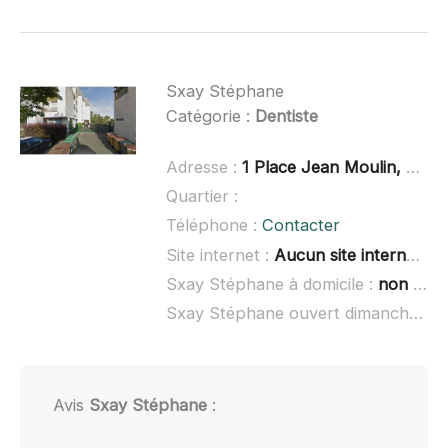
Sxay Stéphane
Catégorie :
Dentiste
Adresse :
1 Place Jean Moulin, Résidence du moulin, 41200 Romorantin-Lanth
Quartier :
Téléphone :
Contacter
Site internet :
Aucun site internet connu
Sxay Stéphane à domicile :
non renseigné
Sxay Stéphane ouvert dimanche :
n
Avis
Sxay Stéphane
: