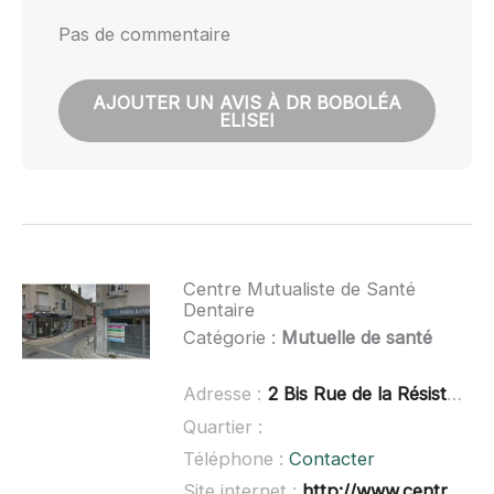
Pas de commentaire
AJOUTER UN AVIS À DR BOBOLÉA
ELISEI
Centre Mutualiste de Santé
Dentaire
Catégorie :
Mutuelle de santé
Adresse :
2 Bis Rue de la Résistance, 41200 Romorantin-Lanthenay
Quartier :
Téléphone :
Contacter
Site internet :
http://www.centres-sante-mutualistes.fr/offre-soins/dentaires-n302