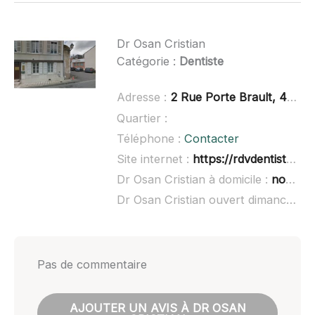
Dr Osan Cristian
Catégorie :
Dentiste
Adresse :
2 Rue Porte Brault, 41200 Romorantin-Lanthenay
Quartier :
Téléphone :
Contacter
Site internet :
https://rdvdentiste.net/romorantin-lanthenay/marin-cristian-osan-bumba.html
Dr Osan Cristian à domicile :
non renseigné
Dr Osan Cristian ouvert dimanche :
Pas de commentaire
AJOUTER UN AVIS À DR OSAN