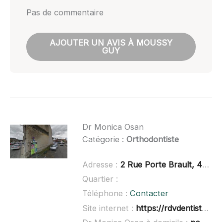
Pas de commentaire
AJOUTER UN AVIS À MOUSSY
GUY
Dr Monica Osan
Catégorie :
Orthodontiste
Adresse :
2 Rue Porte Brault, 41200 Romorantin-Lanthenay
Quartier :
Téléphone :
Contacter
Site internet :
https://rdvdentiste.net/romorantin-lanthenay/marin-cristian-osan-bumba.html