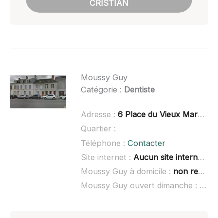
CRISTIAN
Moussy Guy
Catégorie :
Dentiste
Adresse :
6 Place du Vieux Marché, 41200 Romorantin-Lanthenay
Quartier :
Téléphone :
Contacter
Site internet :
Aucun site internet connu
Moussy Guy à domicile :
non renseigné
Moussy Guy ouvert dimanche :
non 