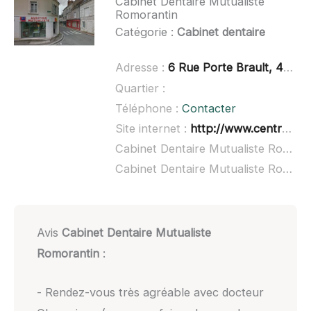
Cabinet Dentaire Mutualiste
Romorantin
Catégorie :
Cabinet dentaire
Adresse :
6 Rue Porte Brault, 41200 Romorantin-Lanthenay
Quartier :
Téléphone :
Contacter
Site internet :
http://www.centres-sante-mutualistes.fr/centre/romorantin-181
Cabinet Dentaire Mutualiste Romorantin à domicile :
Cabinet Dentaire Mutualiste Romorantin ouvert dimanche :
Avis
Cabinet Dentaire Mutualiste
Romorantin
:
- Rendez-vous très agréable avec docteur