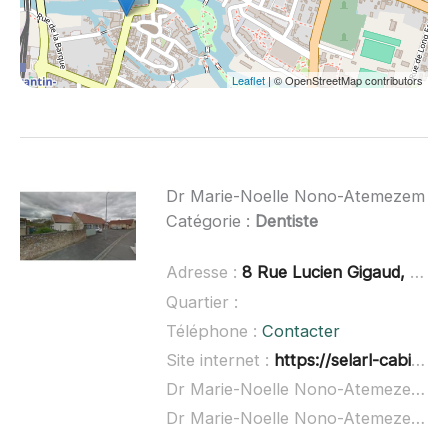
Leaflet
| © OpenStreetMap contributors
Dr Marie-Noelle Nono-Atemezem
Catégorie :
Dentiste
Adresse :
8 Rue Lucien Gigaud, 41200 Romorantin-Lanthenay
Quartier :
Téléphone :
Contacter
Site internet :
https://selarl-cabinet-dentaire-nono-atemezem-marie-noelle.chirurgiens-dentistes.fr/
Dr Marie-Noelle Nono-Atemezem à domicile :
Dr Marie-Noelle Nono-Atemezem ouvert dimanche :