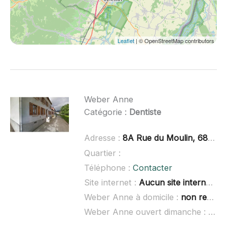
Leaflet
| © OpenStreetMap contributors
Weber Anne
Catégorie :
Dentiste
Adresse :
8A Rue du Moulin, 68160 Sainte-Croix-aux-Mines
Quartier :
Téléphone :
Contacter
Site internet :
Aucun site internet connu
Weber Anne à domicile :
non renseigné
Weber Anne ouvert dimanche :
non 