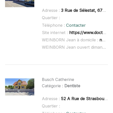
Adresse :
3 Rue de Sélestat, 67230 Benfeld
Quartier :
Téléphone :
Contacter
Site internet :
https://www.doctolib.fr/dentiste/benfeld/jean-weinborn
WEINBORN Jean à domicile :
non renseigné
WEINBORN Jean ouvert dimanche :
Busch Catherine
Catégorie :
Dentiste
Adresse :
52 A Rue de Strasbourg, 67230 Obenheim
Quartier :