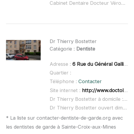
Cabinet Dentaire Docteur Véronique Lauly-Spielmann ouvert dimanche :
Dr Thierry Bostetter
Catégorie :
Dentiste
Adresse :
6 Rue du Général Gallieni, 67600 Sélestat
Quartier :
Téléphone :
Contacter
Site internet :
http://www.doctolib.fr/dentiste/selestat/thierry-bostetter
Dr Thierry Bostetter à domicile :
non
Dr Thierry Bostetter ouvert dimanche :
* La liste sur contacter-dentiste-de-garde.org avec
les dentistes de garde à Sainte-Croix-aux-Mines