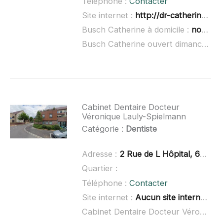
Téléphone :
Contacter
Site internet :
http://dr-catherine-busch.chirurgiens-dentistes.fr/cabinet-dentaire-obenheim.html
Busch Catherine à domicile :
non renseigné
Busch Catherine ouvert dimanche :
Cabinet Dentaire Docteur
Véronique Lauly-Spielmann
Catégorie :
Dentiste
Adresse :
2 Rue de L Hôpital, 67140 Barr
Quartier :
Téléphone :
Contacter
Site internet :
Aucun site internet connu
Cabinet Dentaire Docteur Véronique Lauly-Spielmann à domicile :