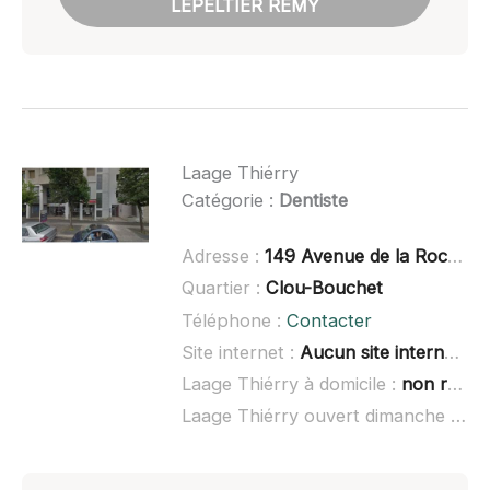
LEPELTIER RÉMY
Laage Thiérry
Catégorie :
Dentiste
Adresse :
149 Avenue de la Rochelle, 79000 Niort
Quartier :
Clou-Bouchet
Téléphone :
Contacter
Site internet :
Aucun site internet connu
Laage Thiérry à domicile :
non renseigné
Laage Thiérry ouvert dimanche :
non