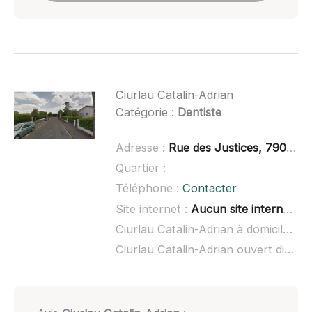
Ciurlau Catalin-Adrian
Catégorie :
Dentiste
Adresse :
Rue des Justices, 79000 Niort
Quartier :
Téléphone :
Contacter
Site internet :
Aucun site internet connu
Ciurlau Catalin-Adrian à domicile :
no
Ciurlau Catalin-Adrian ouvert dimanche :