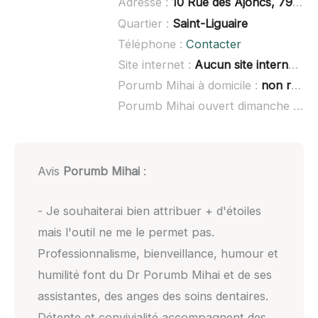
Adresse :
10 Rue des Ajoncs, 79000 Niort
Quartier :
Saint-Liguaire
Téléphone :
Contacter
Site internet :
Aucun site internet connu
Porumb Mihai à domicile :
non renseigné
Porumb Mihai ouvert dimanche :
non
Avis
Porumb Mihai
:
- Je souhaiterai bien attribuer + d'étoiles
mais l'outil ne me le permet pas.
Professionnalisme, bienveillance, humour et
humilité font du Dr Porumb Mihai et de ses
assistantes, des anges des soins dentaires.
Détente et convivialité accompagnent des