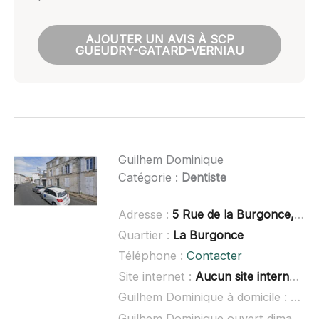
AJOUTER UN AVIS À SCP
GUEUDRY-GATARD-VERNIAU
Guilhem Dominique
Catégorie :
Dentiste
Adresse :
5 Rue de la Burgonce, 79000 Niort
Quartier :
La Burgonce
Téléphone :
Contacter
Site internet :
Aucun site internet connu
Guilhem Dominique à domicile :
non 
Guilhem Dominique ouvert dimanche :