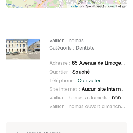
Leaflet
| © OpenStreetMap contributors
Vaillier Thomas
Catégorie :
Dentiste
Adresse :
85 Avenue de Limoges, 79000 Niort
Quartier :
Souché
Téléphone :
Contacter
Site internet :
Aucun site internet connu
Vaillier Thomas à domicile :
non renseigné
Vaillier Thomas ouvert dimanche :
no