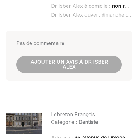
Dr Isber Alex à domicile :
non renseigné
Dr Isber Alex ouvert dimanche :
non
Pas de commentaire
AJOUTER UN AVIS À DR ISBER
ALEX
Lebreton François
Catégorie :
Dentiste
Adresse :
35 Avenue de Limoges, 79000 Niort