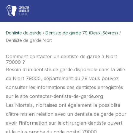
Aller
Men
au
contenu
princ
Dentiste de garde
/
Dentiste de garde 79 (Deux-Sèvres)
/
Dentiste de garde Niort
Comment contacter un dentiste de garde à Niort
79000 ?
Besoin d’un dentiste de garde disponible dans la ville
de Niort 79000, département du 79 vous pouvez
consulter les informations des dentistes enregistrés
sur le site contacter-dentiste-de-garde.org
Les Niortais, niortaises ont également la possiblité
d’être mis en relation avec un dentiste de garde pour
avoir l’information sur le chirurgien-dentiste ouvert
et le plus proche du code postal 79000.