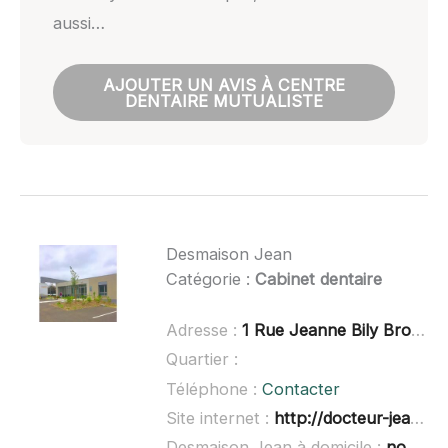
aussi…
AJOUTER UN AVIS À CENTRE
DENTAIRE MUTUALISTE
Desmaison Jean
Catégorie :
Cabinet dentaire
Adresse :
1 Rue Jeanne Bily Brossard, 79000 Niort
Quartier :
Téléphone :
Contacter
Site internet :
http://docteur-jean-desmaison.chirurgiens-dentistes.fr/fr/contactez-nous
Desmaison Jean à domicile :
non renseigné