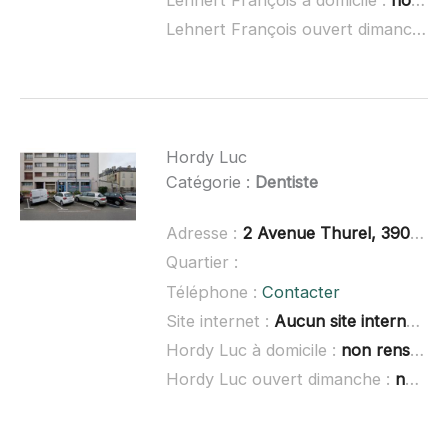
Lehnert François à domicile :
non renseigné
Lehnert François ouvert dimanche :
Hordy Luc
Catégorie :
Dentiste
Adresse :
2 Avenue Thurel, 39000 Lons-le-Saunier
Quartier :
Téléphone :
Contacter
Site internet :
Aucun site internet connu
Hordy Luc à domicile :
non renseigné
Hordy Luc ouvert dimanche :
non renseigné