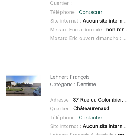
Quartier :
Téléphone :
Contacter
Site internet :
Aucun site internet connu
Mezard Eric à domicile :
non renseigné
Mezard Eric ouvert dimanche :
non 
Lehnert François
Catégorie :
Dentiste
Adresse :
37 Rue du Colombier, 71500 Louhans
Quartier :
Châteaurenaud
Téléphone :
Contacter
Site internet :
Aucun site internet connu