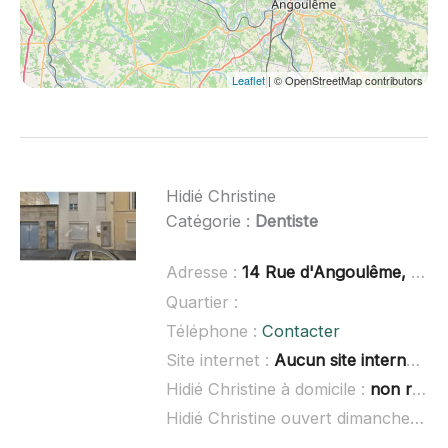
Leaflet
| © OpenStreetMap contributors
Hidié Christine
Catégorie :
Dentiste
Adresse :
14 Rue d'Angoulême, 17160 Blanzac-lès-Matha
Quartier :
Téléphone :
Contacter
Site internet :
Aucun site internet connu
Hidié Christine à domicile :
non renseigné
Hidié Christine ouvert dimanche :
no