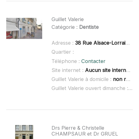
Guillet Valerie
Catégorie :
Dentiste
Adresse :
38 Rue Alsace-Lorraine, 17100 Saintes
Quartier :
Téléphone :
Contacter
Site internet :
Aucun site internet connu
Guillet Valerie à domicile :
non renseigné
Guillet Valerie ouvert dimanche :
non
Drs Pierre & Christelle
CHAMPSAUR et Dr GRUEL