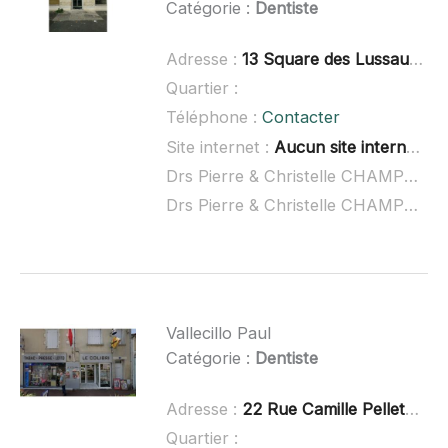
Catégorie :
Dentiste
Adresse :
13 Square des Lussaut, 17400 Saint-Jean-d'Angély
Quartier :
Téléphone :
Contacter
Site internet :
Aucun site internet connu
Drs Pierre & Christelle CHAMPSAUR et Dr GRUEL à domicile :
Drs Pierre & Christelle CHAMPSAUR et Dr GRUEL ouvert dimanche :
Vallecillo Paul
Catégorie :
Dentiste
Adresse :
22 Rue Camille Pelletan, 16600 Ruelle-sur-Touvre
Quartier :