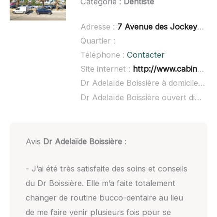
Catégorie :
Dentiste
Adresse :
7 Avenue des Jockeys, 34250 Palavas-les-Flots
Quartier :
Téléphone :
Contacter
Site internet :
http://www.cabinetdentaire-toussaintparisboissiere.fr/
Dr Adelaïde Boissière à domicile :
no
Dr Adelaïde Boissière ouvert dimanche :
Avis
Dr Adelaïde Boissière
:
- J’ai été très satisfaite des soins et conseils
du Dr Boissière. Elle m’a faite totalement
changer de routine bucco-dentaire au lieu
de me faire venir plusieurs fois pour se