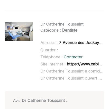
Dr Catherine Toussaint
Catégorie :
Dentiste
Adresse :
7 Avenue des Jockeys, 34250 Palavas-les-Flots
Quartier :
Téléphone :
Contacter
Site internet :
https://www.cabinetdentaire-toussaintparisboissiere.fr/
Dr Catherine Toussaint à domicile :
n
Dr Catherine Toussaint ouvert dimanche :
Avis
Dr Catherine Toussaint
: