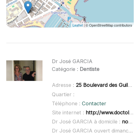
Leaflet
| © OpenStreetMap contributors
Dr José GARCIA
Catégorie :
Dentiste
Adresse :
25 Boulevard des Guilhems, 34250 Palavas-les-Flots
Quartier :
Téléphone :
Contacter
Site internet :
http://www.doctolib.fr/dentiste/palavas-les-flots/jose-garcia
Dr José GARCIA à domicile :
non renseigné
Dr José GARCIA ouvert dimanche :