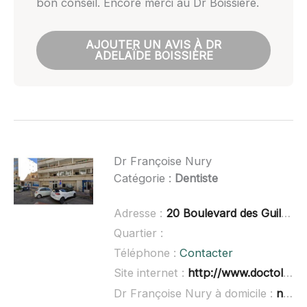
bon conseil. Encore merci au Dr Boissière.
AJOUTER UN AVIS À DR
ADELAÏDE BOISSIÈRE
Dr Françoise Nury
Catégorie :
Dentiste
Adresse :
20 Boulevard des Guilhems, 34250 Palavas-les-Flots
Quartier :
Téléphone :
Contacter
Site internet :
http://www.doctolib.fr/dentiste/palavas-les-flots/francoise-nury
Dr Françoise Nury à domicile :
non renseigné