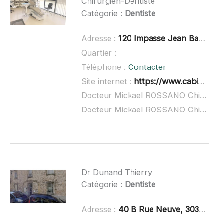
Chirurgien-Dentiste
Catégorie :
Dentiste
Adresse :
120 Impasse Jean Baptiste Say, 34470 Pérols
Quartier :
Téléphone :
Contacter
Site internet :
https://www.cabinetdentaireadda.fr/
Docteur Mickael ROSSANO Chirurgien-Dentiste à domicile :
Docteur Mickael ROSSANO Chirurgien-Dentiste ouvert dimanche :
Dr Dunand Thierry
Catégorie :
Dentiste
Adresse :
40 B Rue Neuve, 30310 Vergèze