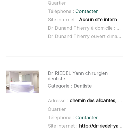
Quartier :
Téléphone :
Contacter
Site internet :
Aucun site internet connu
Dr Dunand Thierry à domicile :
non r
Dr Dunand Thierry ouvert dimanche :
Dr RIEDEL Yann chirurgien
dentiste
Catégorie :
Dentiste
Adresse :
chemin des alicantes, pôle santé Louis Serre Bat b 1er étage, 34
Quartier :
Téléphone :
Contacter
Site internet :
http://dr-riedel-yann.chirurgiens-dentistes.fr/