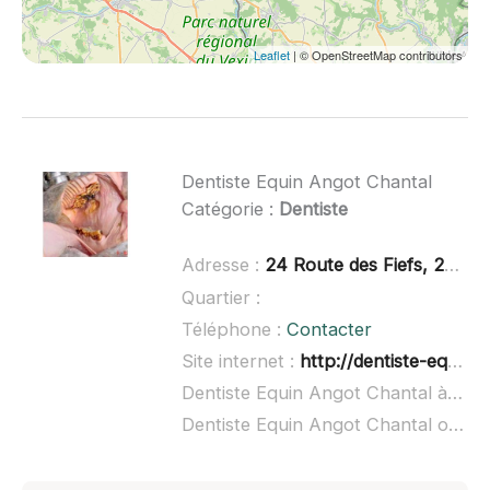
Leaflet
| © OpenStreetMap contributors
Dentiste Equin Angot Chantal
Catégorie :
Dentiste
Adresse :
24 Route des Fiefs, 27150 Nojeon-en-Vexin
Quartier :
Téléphone :
Contacter
Site internet :
http://dentiste-equin-eure-manche-oise.over-blog.com/
Dentiste Equin Angot Chantal à domicile :
Dentiste Equin Angot Chantal ouvert dimanche :