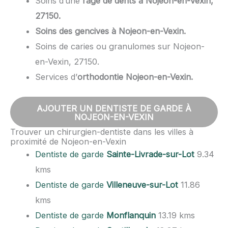
Soins d’une
rage de dents à Nojeon-en-Vexin,
27150.
Soins des gencives à Nojeon-en-Vexin.
Soins de caries ou granulomes sur Nojeon-
en-Vexin, 27150.
Services d’
orthodontie Nojeon-en-Vexin.
AJOUTER UN DENTISTE DE GARDE À
NOJEON-EN-VEXIN
Trouver un chirurgien-dentiste dans les villes à
proximité de Nojeon-en-Vexin
Dentiste de garde
Sainte-Livrade-sur-Lot
9.34
kms
Dentiste de garde
Villeneuve-sur-Lot
11.86
kms
Dentiste de garde
Monflanquin
13.19 kms