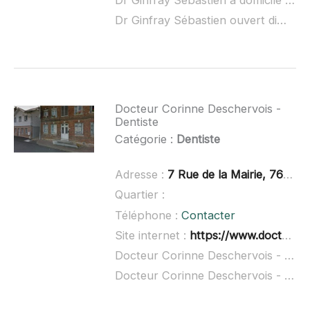
Dr Ginfray Sébastien à domicile :
non
Dr Ginfray Sébastien ouvert dimanche :
Docteur Corinne Deschervois -
Dentiste
Catégorie :
Dentiste
Adresse :
7 Rue de la Mairie, 76116 Blainville-Crevon
Quartier :
Téléphone :
Contacter
Site internet :
https://www.doctolib.fr/dentiste/blainville-crevon/corinne-deschervois
Docteur Corinne Deschervois - Dentiste à domicile :
Docteur Corinne Deschervois - Dentiste ouvert dimanche :