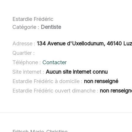
Estardie Frédéric
Catégorie :
Dentiste
Adresse :
134 Avenue d'Uxellodunum, 46140 Lu
Quartier :
Téléphone :
Contacter
Site internet :
Aucun site internet connu
Estardie Frédéric à domicile :
non renseigné
Estardie Frédéric ouvert dimanche :
non renseign
Fritsch Marie-Christine