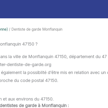
onne)
/ Dentiste de garde Monflanquin
onflanquin 47150 ?
dans la ville de Monflanquin 47150, département du 47
acter-dentiste-de-garde.org
galement la possiblité d’être mis en relation avec un d
s proche du code postal 47150.
n et aux environs du 47150.
u dentistes de garde à Monflanquin :