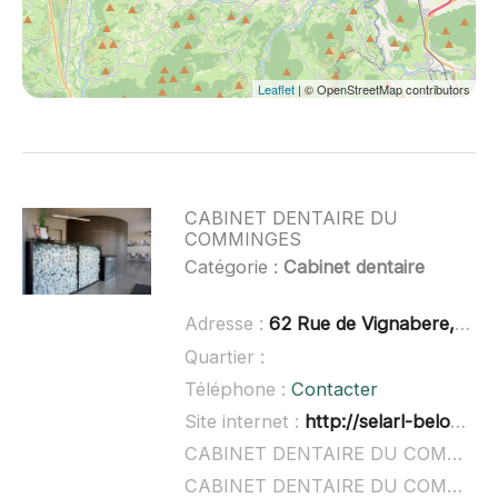
Leaflet
| © OpenStreetMap contributors
CABINET DENTAIRE DU
COMMINGES
Catégorie :
Cabinet dentaire
Adresse :
62 Rue de Vignabere, 31210 Gourdan-Polignan
Quartier :
Téléphone :
Contacter
Site internet :
http://selarl-belon-belmebrouk.chirurgiens-dentistes.fr/
CABINET DENTAIRE DU COMMINGES à domicile :
CABINET DENTAIRE DU COMMINGES ouvert dimanche :