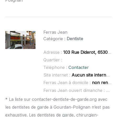
Ferras Jean
Catégorie :
Dentiste
Adresse :
103 Rue Diderot, 65300 Lannemezan
Quartier :
Téléphone :
Contacter
Site internet :
Aucun site internet connu
Ferras Jean à domicile :
non renseigné
Ferras Jean ouvert dimanche :
non 
* La liste sur contacter-dentiste-de-garde.org avec
les dentistes de garde à Gourdan-Polignan n’est pas
exhaustive. Les dentistes de garde, chirurgien-