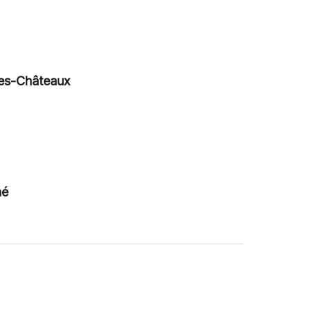
es-Châteaux
né