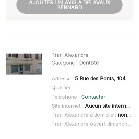
AJOUTER UN AVIS À DELAVAUX
BERNARD
Tran Alexandre
Catégorie :
Dentiste
Adresse :
5 Rue des Ponts, 10400 Nogent-sur-Seine
Quartier :
Téléphone :
Contacter
Site internet :
Aucun site internet connu
Tran Alexandre à domicile :
non renseigné
Tran Alexandre ouvert dimanche :
n