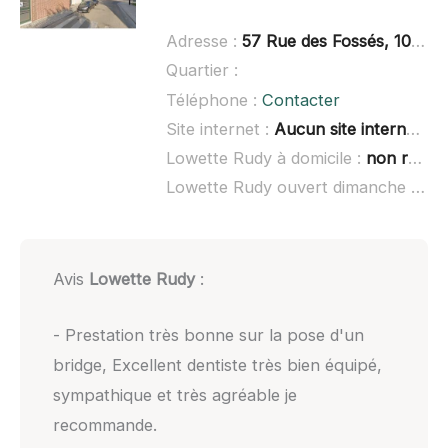
Adresse :
57 Rue des Fossés, 10400 Nogent-sur-Seine
Quartier :
Téléphone :
Contacter
Site internet :
Aucun site internet connu
Lowette Rudy à domicile :
non renseigné
Lowette Rudy ouvert dimanche :
non
Avis
Lowette Rudy
:
- Prestation très bonne sur la pose d'un
bridge, Excellent dentiste très bien équipé,
sympathique et très agréable je
recommande.