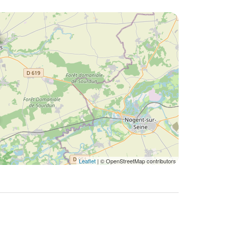
Leaflet
| © OpenStreetMap contributors