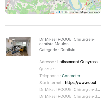
Leaflet
| © OpenStreetMap contributors
Dr Mikaël ROQUE, Chirurgien-
dentiste Moulon
Catégorie :
Dentiste
Adresse :
Lotissement Gueyrosse, 33420 Moulon
Quartier :
Téléphone :
Contacter
Site internet :
https://www.doctolib.fr/dentiste/bordeaux/mikael-roque
Dr Mikaël ROQUE, Chirurgien-dentiste Moulon à domicile :
Dr Mikaël ROQUE, Chirurgien-dentiste Moulon ouvert dimanche :