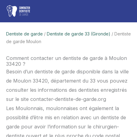
Aller
Men
au
contenu
princ
Dentiste de garde
/
Dentiste de garde 33 (Gironde)
/ Dentiste
de garde Moulon
Comment contacter un dentiste de garde à Moulon
33420 ?
Besoin d’un dentiste de garde disponible dans la ville
de Moulon 33420, département du 33 vous pouvez
consulter les informations des dentistes enregistrés
sur le site contacter-dentiste-de-garde.org
Les Moulonnais, moulonnaises ont également la
possiblité d’être mis en relation avec un dentiste de
garde pour avoir l’information sur le chirurgien-
dentiste ouvert et le plus proche du code postal