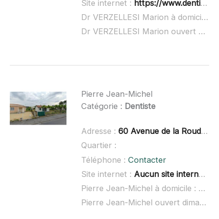
Site internet :
https://www.dentiste-libourne-bordeaux-gaillard.fr/le-cabinet
Dr VERZELLESI Marion à domicile :
n
Dr VERZELLESI Marion ouvert dimanche :
Pierre Jean-Michel
Catégorie :
Dentiste
Adresse :
60 Avenue de la Roudet, 33500 Libourne
Quartier :
Téléphone :
Contacter
Site internet :
Aucun site internet connu
Pierre Jean-Michel à domicile :
non 
Pierre Jean-Michel ouvert dimanche :