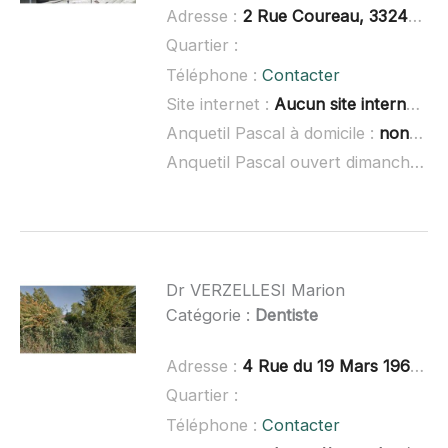
Adresse :
2 Rue Coureau, 33240 Saint-André-de-Cubzac
Quartier :
Téléphone :
Contacter
Site internet :
Aucun site internet connu
Anquetil Pascal à domicile :
non renseigné
Anquetil Pascal ouvert dimanche :
n
Dr VERZELLESI Marion
Catégorie :
Dentiste
Adresse :
4 Rue du 19 Mars 1962, 33450 Saint-Loubès
Quartier :
Téléphone :
Contacter