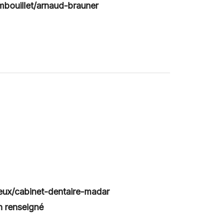
ambouillet/arnaud-brauner
reux/cabinet-dentaire-madar
n renseigné