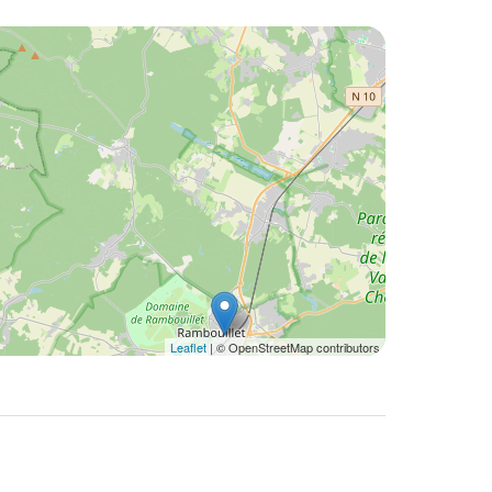
Leaflet
| © OpenStreetMap contributors