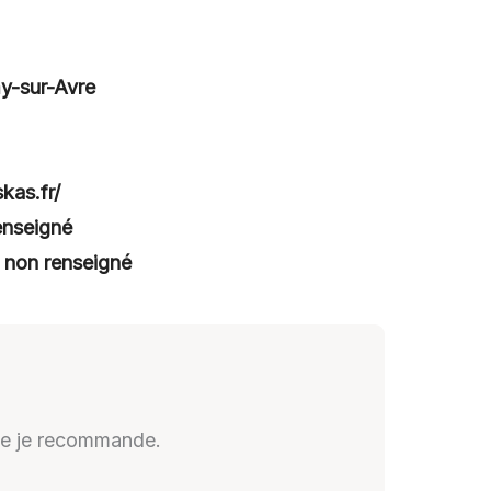
my-sur-Avre
kas.fr/
enseigné
:
non renseigné
aise je recommande.