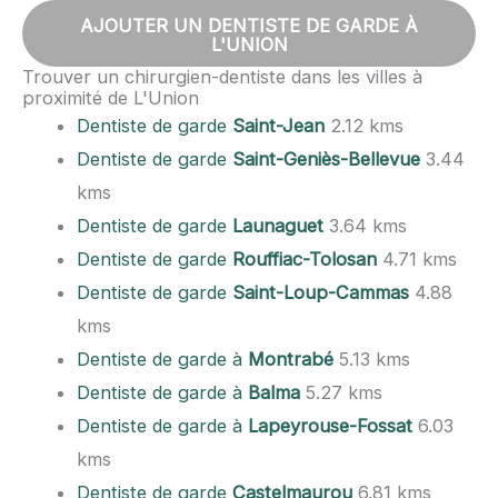
AJOUTER UN DENTISTE DE GARDE À
L'UNION
Trouver un chirurgien-dentiste dans les villes à
proximité de L'Union
Dentiste de garde
Saint-Jean
2.12 kms
Dentiste de garde
Saint-Geniès-Bellevue
3.44
kms
Dentiste de garde
Launaguet
3.64 kms
Dentiste de garde
Rouffiac-Tolosan
4.71 kms
Dentiste de garde
Saint-Loup-Cammas
4.88
kms
Dentiste de garde à
Montrabé
5.13 kms
Dentiste de garde à
Balma
5.27 kms
Dentiste de garde à
Lapeyrouse-Fossat
6.03
kms
Dentiste de garde
Castelmaurou
6.81 kms