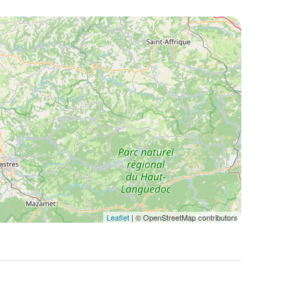
Leaflet
| © OpenStreetMap contributors