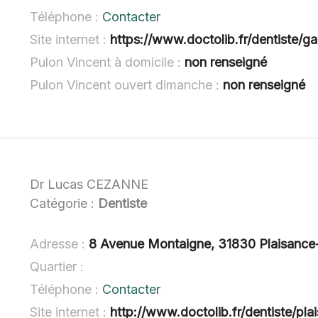
Téléphone :
Contacter
Site internet :
https://www.doctolib.fr/dentiste/ga
Pulon Vincent à domicile :
non renseigné
Pulon Vincent ouvert dimanche :
non renseigné
Dr Lucas CEZANNE
Catégorie :
Dentiste
Adresse :
8 Avenue Montaigne, 31830 Plaisanc
Quartier :
Téléphone :
Contacter
Site internet :
http://www.doctolib.fr/dentiste/pl