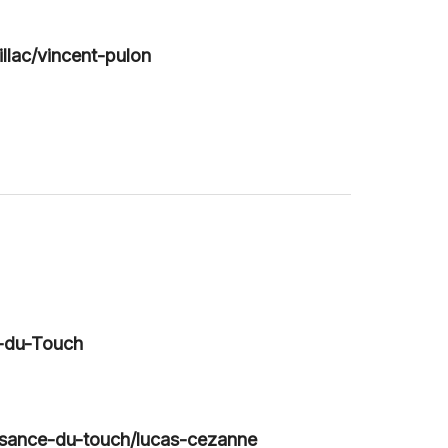
illac/vincent-pulon
e-du-Touch
aisance-du-touch/lucas-cezanne