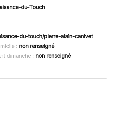
laisance-du-Touch
aisance-du-touch/pierre-alain-canivet
micile :
non renseigné
vert dimanche :
non renseigné