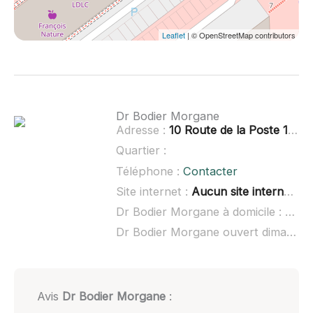
Leaflet
| © OpenStreetMap contributors
Dr Bodier Morgane
Adresse :
10 Route de la Poste 1er étage, 25370 Les Hôpitaux-Neufs
Quartier :
Téléphone :
Contacter
Site internet :
Aucun site internet connu
Dr Bodier Morgane à domicile :
non 
Dr Bodier Morgane ouvert dimanche :
Avis
Dr Bodier Morgane
: