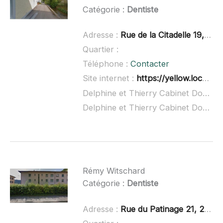
Catégorie :
Dentiste
Adresse :
Rue de la Citadelle 19, 2114 Fleurier, Suisse
Quartier :
Téléphone :
Contacter
Site internet :
https://yellow.local.ch/d/eMPcUXM4_v9mDop2UBydVQ
Delphine et Thierry Cabinet Doumas à domicile :
Delphine et Thierry Cabinet Doumas ouvert dimanche :
Rémy Witschard
Catégorie :
Dentiste
Adresse :
Rue du Patinage 21, 2114 Fleurier, Suisse