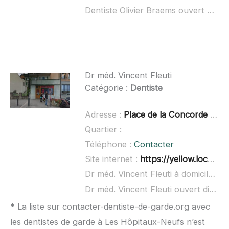
Dentiste Olivier Braems ouvert dimanche :
Dr méd. Vincent Fleuti
Catégorie :
Dentiste
Adresse :
Place de la Concorde 9, 1530 Payerne, Suisse
Quartier :
Téléphone :
Contacter
Site internet :
https://yellow.local.ch/d/jaoZTiwDEjepIIrhgFqrwQ
Dr méd. Vincent Fleuti à domicile :
no
Dr méd. Vincent Fleuti ouvert dimanche :
* La liste sur contacter-dentiste-de-garde.org avec
les dentistes de garde à Les Hôpitaux-Neufs n’est