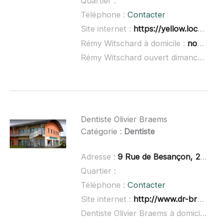
Quartier :
Téléphone :
Contacter
Site internet :
https://yellow.local.ch/d/NTpyeJkOzU-Vje4cTqSvpg
Rémy Witschard à domicile :
non renseigné
Rémy Witschard ouvert dimanche :
n
Dentiste Olivier Braems
Catégorie :
Dentiste
Adresse :
9 Rue de Besançon, 25300 Doubs
Quartier :
Téléphone :
Contacter
Site internet :
http://www.dr-braems-olivier.chirurgiens-dentistes.fr/
Dentiste Olivier Braems à domicile :
n