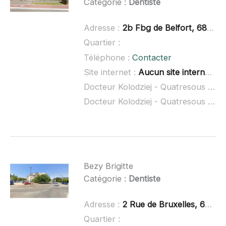
Catégorie :
Dentiste
Adresse :
2b Fbg de Belfort, 68190 Ensisheim, France
Quartier :
Téléphone :
Contacter
Site internet :
Aucun site internet connu
Docteur Kolodziej - Quatresous Cindy à domicile :
Docteur Kolodziej - Quatresous Cindy ouvert dimanche :
Bezy Brigitte
Catégorie :
Dentiste
Adresse :
2 Rue de Bruxelles, 68260 Kingersheim, France
Quartier :