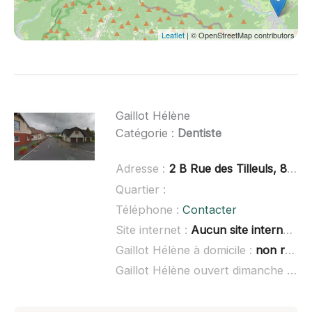
Leaflet
| © OpenStreetMap contributors
Gaillot Hélène
Catégorie :
Dentiste
Adresse :
2 B Rue des Tilleuls, 88160 Le Thillot
Quartier :
Téléphone :
Contacter
Site internet :
Aucun site internet connu
Gaillot Hélène à domicile :
non renseigné
Gaillot Hélène ouvert dimanche :
non