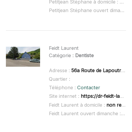
Petitjean Stéphane à domicile :
non 
Petitjean Stéphane ouvert dimanche :
Feidt Laurent
Catégorie :
Dentiste
Adresse :
56a Route de Lapoutroie, 68240 Kaysersberg
Quartier :
Téléphone :
Contacter
Site internet :
https://dr-feidt-laurent.chirurgiens-dentistes.fr/
Feidt Laurent à domicile :
non renseigné
Feidt Laurent ouvert dimanche :
non