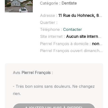
Catégorie :
Dentiste
Adresse :
11 Rue du Hohneck, 88250 La Bresse
Quartier :
Téléphone :
Contacter
Site internet :
Aucun site internet connu
Pierrel François à domicile :
non renseigné
Pierrel François ouvert dimanche :
n
Avis
Pierrel François
:
- Trés bon soins sans douleurs. Ne changez
rien.