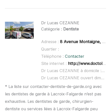
Dr Lucas CEZANNE
Catégorie :
Dentiste
Adresse :
8 Avenue Montaigne, 31830 Plaisance-du-Touch
Quartier :
Téléphone :
Contacter
Site internet :
http://www.doctolib.fr/dentiste/plaisance-du-touch/lucas-cezanne
Dr Lucas CEZANNE à domicile :
non 
Dr Lucas CEZANNE ouvert dimanche :
* La liste sur contacter-dentiste-de-garde.org avec
les dentistes de garde à Lacroix-Falgarde n’est pas
exhaustive. Les dentistes de garde, chirurgien-
dentiste ou services liées à Lacroix-Falgarde peu