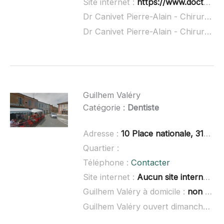
Site internet :
https://www.doctolib.fr/dentiste/plaisance-du-touch/pierre-alain-canivet
Dr Canivet Pierre-Alain - Chirurgien-dentiste à domicile :
Dr Canivet Pierre-Alain - Chirurgien-dentiste ouvert dimanche :
Guilhem Valéry
Catégorie :
Dentiste
Adresse :
10 Place nationale, 31470 Saint-Lys
Quartier :
Téléphone :
Contacter
Site internet :
Aucun site internet connu
Guilhem Valéry à domicile :
non renseigné
Guilhem Valéry ouvert dimanche :
no