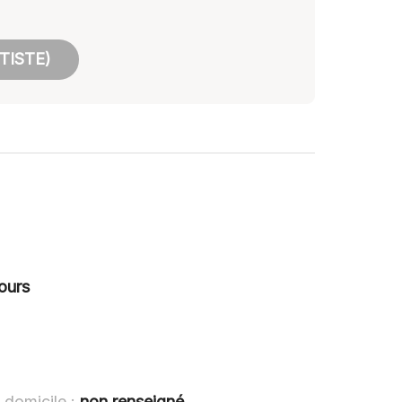
TISTE)
ours
 domicile :
non renseigné