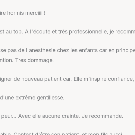
ire hormis merciiii !
est au top. A l'écoute et très professionnelle, je recom
lise pas de l'anesthesie chez les enfants car en princip
ention. Tres dommage.
gner de nouveau patient car. Elle m'inspire confiance
d'une extrême gentillesse.
is peur… Avec elle aucune crainte. Je recommande.
able. Content d'être son patient, et mon fils aussi.