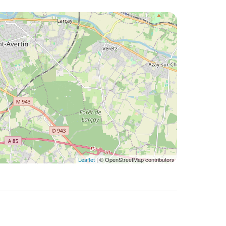
Leaflet
| © OpenStreetMap contributors