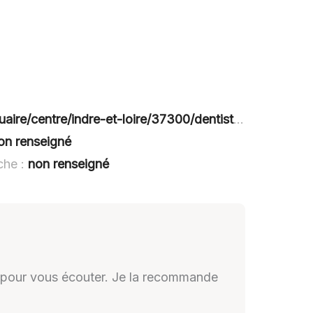
dre-et-loire/37300/dentiste/r7365-ingrid-wagner-ballon
on renseigné
che :
non renseigné
 pour vous écouter. Je la recommande