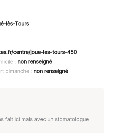
é-lès-Tours
es.fr/centre/joue-les-tours-450
micile :
non renseigné
ert dimanche :
non renseigné
s fait ici mais avec un stomatologue