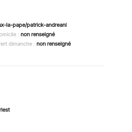
ieux-la-pape/patrick-andreani
omicile :
non renseigné
vert dimanche :
non renseigné
iest