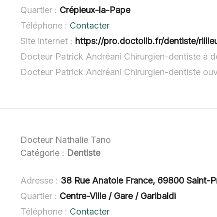
Quartier :
Crépieux-la-Pape
Téléphone :
Contacter
Site internet :
https://pro.doctolib.fr/dentiste/rill
Docteur Patrick Andréani Chirurgien-dentiste à d
Docteur Patrick Andréani Chirurgien-dentiste ou
Docteur Nathalie Tano
Catégorie :
Dentiste
Adresse :
38 Rue Anatole France, 69800 Saint-Pr
Quartier :
Centre-Ville / Gare / Garibaldi
Téléphone :
Contacter