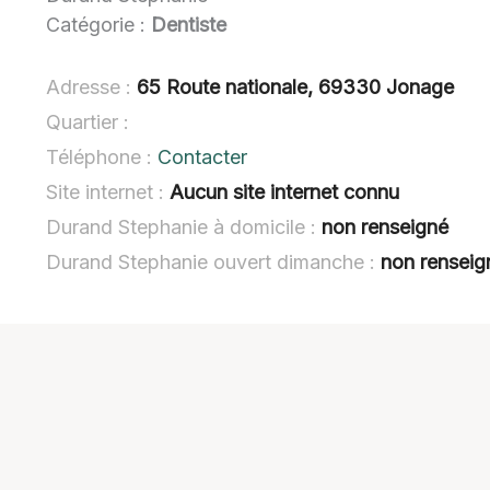
Catégorie :
Dentiste
Adresse :
65 Route nationale, 69330 Jonage
Quartier :
Téléphone :
Contacter
Site internet :
Aucun site internet connu
Durand Stephanie à domicile :
non renseigné
Durand Stephanie ouvert dimanche :
non renseig