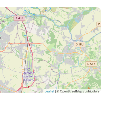
Leaflet
| © OpenStreetMap contributors