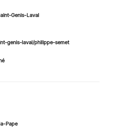
aint-Genis-Laval
int-genis-laval/philippe-semet
né
-la-Pape