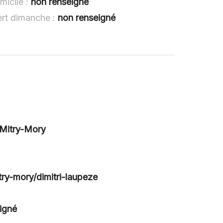
micile :
non renseigné
ert dimanche :
non renseigné
 Mitry-Mory
try-mory/dimitri-laupeze
igné