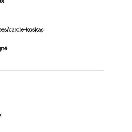
es
sses/carole-koskas
gné
y