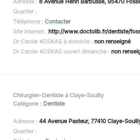
Adresse :
8 Avenue Henri Barbusse, 95470 Foss
Quartier :
Téléphone :
Contacter
Site internet :
http://www.doctolib.fr/dentiste/fo
Dr Carole KOSKAS à domicile :
non renseigné
Dr Carole KOSKAS ouvert dimanche :
non rensei
Chirurgien-Dentiste à Claye-Souilly
Catégorie :
Dentiste
Adresse :
44 Avenue Pasteur, 77410 Claye-Souill
Quartier :