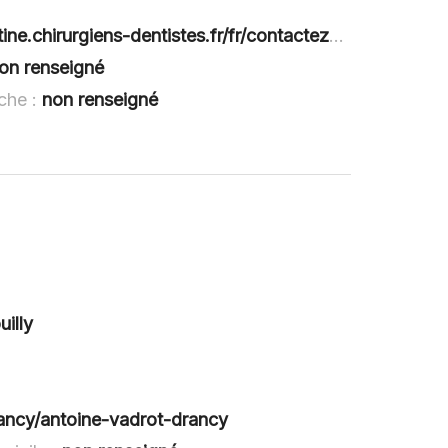
e.chirurgiens-dentistes.fr/fr/contactez-nous
on renseigné
nche :
non renseigné
illy
rancy/antoine-vadrot-drancy