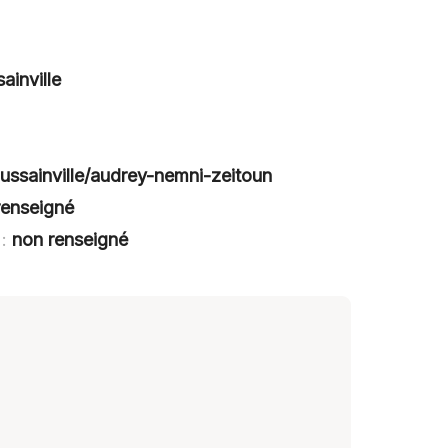
ainville
oussainville/audrey-nemni-zeitoun
renseigné
 :
non renseigné