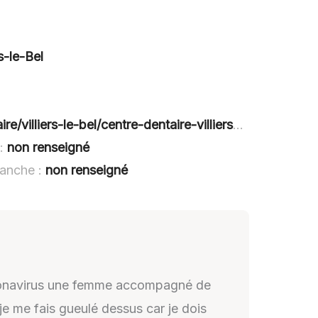
s-le-Bel
illiers-le-bel/centre-dentaire-villiers-le-bel
 :
non renseigné
manche :
non renseigné
coronavirus une femme accompagné de
je me fais gueulé dessus car je dois