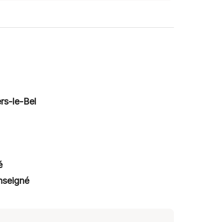
rs-le-Bel
é
nseigné