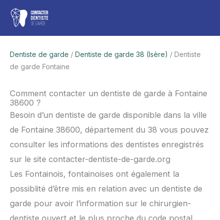
Aller
Men
au
contenu
princ
Dentiste de garde
/
Dentiste de garde 38 (Isère)
/ Dentiste
de garde Fontaine
Comment contacter un dentiste de garde à Fontaine
38600 ?
Besoin d’un dentiste de garde disponible dans la ville
de Fontaine 38600, département du 38 vous pouvez
consulter les informations des dentistes enregistrés
sur le site contacter-dentiste-de-garde.org
Les Fontainois, fontainoises ont également la
possiblité d’être mis en relation avec un dentiste de
garde pour avoir l’information sur le chirurgien-
dentiste ouvert et le plus proche du code postal