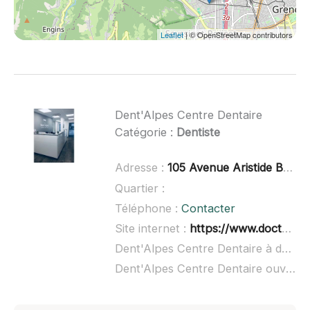
Leaflet
| © OpenStreetMap contributors
Dent'Alpes Centre Dentaire
Catégorie :
Dentiste
Adresse :
105 Avenue Aristide Briand, 38600 Fontaine
Quartier :
Téléphone :
Contacter
Site internet :
https://www.doctolib.fr/centre-dentaire/fontaine/centre-dentaire-dent-alpes
Dent'Alpes Centre Dentaire à domicile :
Dent'Alpes Centre Dentaire ouvert dimanche :