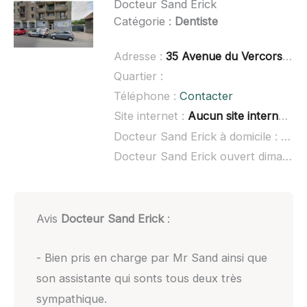
Docteur Sand Erick
Catégorie :
Dentiste
Adresse :
35 Avenue du Vercors, 38600 Fontaine
Quartier :
Téléphone :
Contacter
Site internet :
Aucun site internet connu
Docteur Sand Erick à domicile :
non 
Docteur Sand Erick ouvert dimanche :
Avis
Docteur Sand Erick
:
- Bien pris en charge par Mr Sand ainsi que
son assistante qui sonts tous deux très
sympathique.