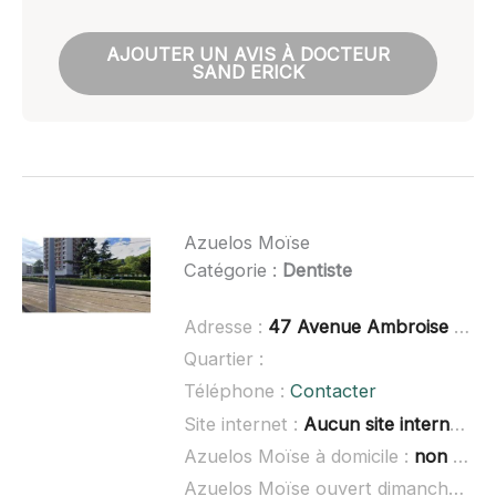
AJOUTER UN AVIS À DOCTEUR
SAND ERICK
Azuelos Moïse
Catégorie :
Dentiste
Adresse :
47 Avenue Ambroise Croizat, 38600 Fontaine
Quartier :
Téléphone :
Contacter
Site internet :
Aucun site internet connu
Azuelos Moïse à domicile :
non renseigné
Azuelos Moïse ouvert dimanche :
no