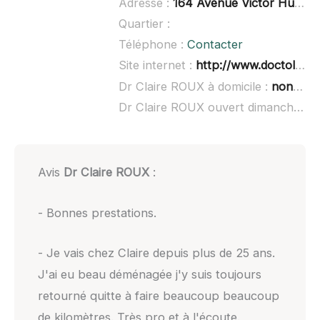
Adresse :
164 Avenue Victor Hugo, 92140 Clamart
Quartier :
Téléphone :
Contacter
Site internet :
http://www.doctolib.fr/dentiste/clamart/claire-roux
Dr Claire ROUX à domicile :
non renseigné
Dr Claire ROUX ouvert dimanche :
n
Avis
Dr Claire ROUX
:
- Bonnes prestations.
- Je vais chez Claire depuis plus de 25 ans.
J'ai eu beau déménagée j'y suis toujours
retourné quitte à faire beaucoup beaucoup
de kilomètres. Très pro et à l'écoute.