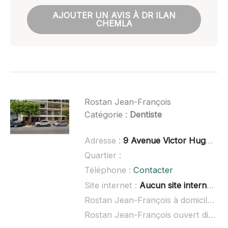
AJOUTER UN AVIS À DR ILAN
CHEMLA
Rostan Jean-François
Catégorie :
Dentiste
Adresse :
9 Avenue Victor Hugo, 92140 Clamart
Quartier :
Téléphone :
Contacter
Site internet :
Aucun site internet connu
Rostan Jean-François à domicile :
no
Rostan Jean-François ouvert dimanche :