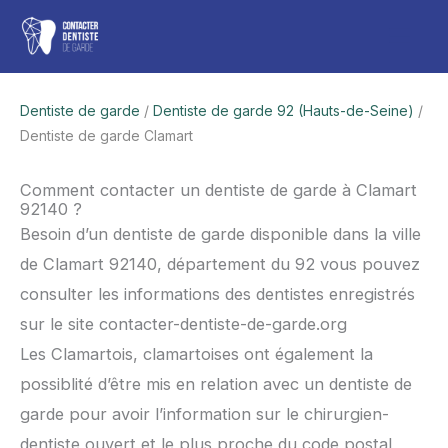
Aller
Men
au
contenu
princ
Dentiste de garde
/
Dentiste de garde 92 (Hauts-de-Seine)
/
Dentiste de garde Clamart
Comment contacter un dentiste de garde à Clamart
92140 ?
Besoin d’un dentiste de garde disponible dans la ville
de Clamart 92140, département du 92 vous pouvez
consulter les informations des dentistes enregistrés
sur le site contacter-dentiste-de-garde.org
Les Clamartois, clamartoises ont également la
possiblité d’être mis en relation avec un dentiste de
garde pour avoir l’information sur le chirurgien-
dentiste ouvert et le plus proche du code postal