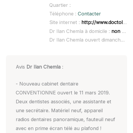
Quartier :
Téléphone :
Contacter
Site internet :
http://www.doctolib.fr/dentiste/clichy/ilan-chemla
Dr Ilan Chemla à domicile :
non renseigné
Dr Ilan Chemla ouvert dimanche :
no
Avis
Dr Ilan Chemla
:
- Nouveau cabinet dentaire
CONVENTIONNE ouvert le 11 mars 2019.
Deux dentistes associés, une assistante et
une secrétaire. Matériel neuf, appareil
radios dentaires panoramique, fauteuil neuf
avec en prime écran télé au plafond !