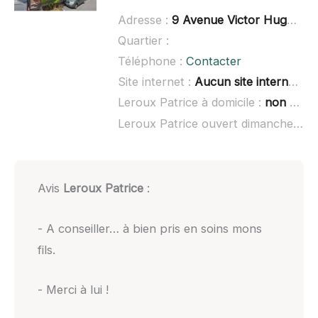
Adresse :
9 Avenue Victor Hugo, 92140 Clamart
Quartier :
Téléphone :
Contacter
Site internet :
Aucun site internet connu
Leroux Patrice à domicile :
non renseigné
Leroux Patrice ouvert dimanche :
no
Avis
Leroux Patrice
:
- A conseiller… à bien pris en soins mons
fils.
- Merci à lui !