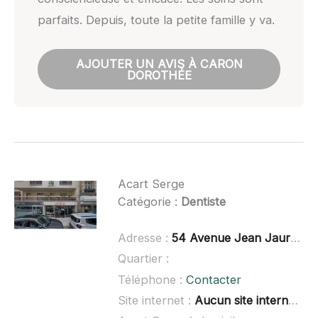
parfaits. Depuis, toute la petite famille y va.
AJOUTER UN AVIS À CARON
DOROTHÉE
Acart Serge
Catégorie :
Dentiste
Adresse :
54 Avenue Jean Jaurès, 92140 Clamart
Quartier :
Téléphone :
Contacter
Site internet :
Aucun site internet connu