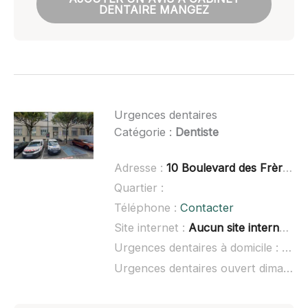
DENTAIRE MANGEZ
Urgences dentaires
Catégorie :
Dentiste
Adresse :
10 Boulevard des Frères Vigouroux, 92140 Clamart
Quartier :
Téléphone :
Contacter
Site internet :
Aucun site internet connu
Urgences dentaires à domicile :
non 
Urgences dentaires ouvert dimanche :