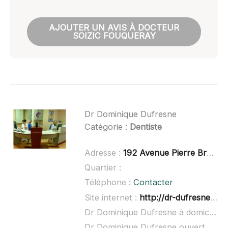
AJOUTER UN AVIS À DOCTEUR
SOIZIC FOUQUERAY
Dr Dominique Dufresne
Catégorie :
Dentiste
Adresse :
192 Avenue Pierre Brossolette, 92240 Malakoff
Quartier :
Téléphone :
Contacter
Site internet :
http://dr-dufresne-dominique.chirurgiens-dentistes.fr/
Dr Dominique Dufresne à domicile :
Dr Dominique Dufresne ouvert dimanche :