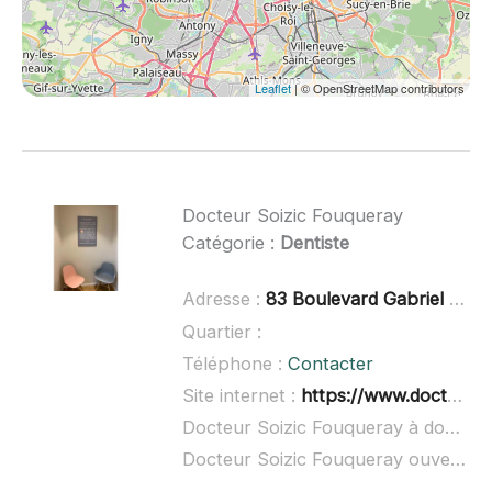
Leaflet
| © OpenStreetMap contributors
Docteur Soizic Fouqueray
Catégorie :
Dentiste
Adresse :
83 Boulevard Gabriel Péri, 92240 Malakoff
Quartier :
Téléphone :
Contacter
Site internet :
https://www.doctolib.fr/dentiste/malakoff/soizic-fouqueray
Docteur Soizic Fouqueray à domicile :
Docteur Soizic Fouqueray ouvert dimanche :