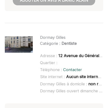
AJOUTER UN AVIS À DANIC ALAIN
Dormay Gilles
Catégorie :
Dentiste
Adresse :
12 Avenue du Général de Gaulle, 29270 Carhaix-Plouguer
Quartier :
Téléphone :
Contacter
Site internet :
Aucun site internet connu
Dormay Gilles à domicile :
non renseigné
Dormay Gilles ouvert dimanche :
non