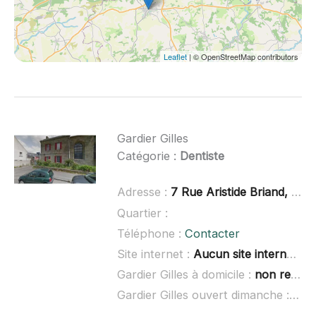
Leaflet
| © OpenStreetMap contributors
Gardier Gilles
Catégorie :
Dentiste
Adresse :
7 Rue Aristide Briand, 29270 Carhaix-Plouguer
Quartier :
Téléphone :
Contacter
Site internet :
Aucun site internet connu
Gardier Gilles à domicile :
non renseigné
Gardier Gilles ouvert dimanche :
non