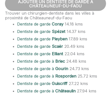
AJOUTER UN DENTISTE DE GARDE À
CHÂTEAUNEUF-DU-FAOU
Trouver un chirurgien-dentiste dans les villes à
proximité de Châteauneuf-du-Faou
Dentiste de garde
Coray
14.18 kms
Dentiste de garde
Spézet
14.37 kms
Dentiste de garde
Pleyben
17.89 kms
Dentiste de garde
Scaër
20.49 kms
Dentiste de garde
Elliant
22.04 kms
Dentiste de garde à
Briec
24.48 kms
Dentiste de garde à
Gourin
24.73 kms
Dentiste de garde à
Rosporden
25.72 kms
Dentiste de garde
Guiscriff
27.22 kms
Dentiste de garde à
Châteaulin
27.94 kms