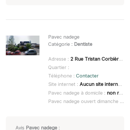
Pavec nadege
Catégorie :
Dentiste
Adresse :
2 Rue Tristan Corbière, 29520 Châteauneuf-du-Faou
Quartier :
Téléphone :
Contacter
Site internet :
Aucun site internet connu
Pavec nadege à domicile :
non renseigné
Pavec nadege ouvert dimanche :
non
Avis
Pavec nadege
: