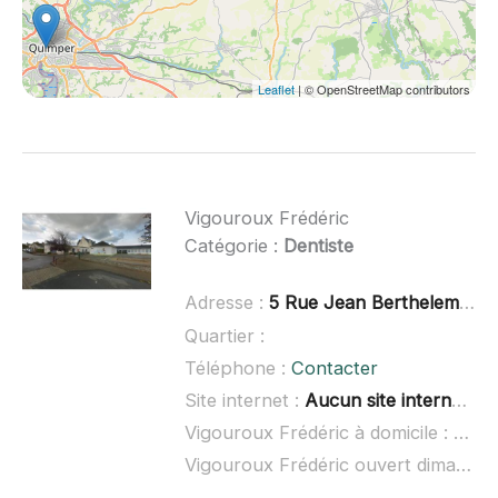
Leaflet
| © OpenStreetMap contributors
Vigouroux Frédéric
Catégorie :
Dentiste
Adresse :
5 Rue Jean Bertheleme, 29520 Châteauneuf-du-Faou
Quartier :
Téléphone :
Contacter
Site internet :
Aucun site internet connu
Vigouroux Frédéric à domicile :
non 
Vigouroux Frédéric ouvert dimanche :