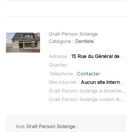
Grall-Person Solange
Catégorie :
Dentiste
Adresse :
15 Rue du Général de Gaulle, 29520 Châteauneuf-du-Faou
Quartier :
Téléphone :
Contacter
Site internet :
Aucun site internet connu
Grall-Person Solange à domicile :
no
Grall-Person Solange ouvert dimanche :
Avis
Grall-Person Solange
: