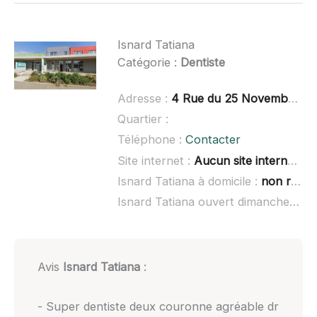
Isnard Tatiana
Catégorie :
Dentiste
Adresse :
4 Rue du 25 Novembre, 68350 Brunstatt-Didenheim
Quartier :
Téléphone :
Contacter
Site internet :
Aucun site internet connu
Isnard Tatiana à domicile :
non renseigné
Isnard Tatiana ouvert dimanche :
no
Avis
Isnard Tatiana
:
- Super dentiste deux couronne agréable dr