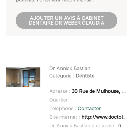
AJOUTER UN AVIS À CABINET
DENTAIRE DR WEBER CLAUDIA
Dr Annick Bastian
Catégorie :
Dentiste
Adresse :
30 Rue de Mulhouse, 68350 Brunstatt-Didenheim
Quartier :
Téléphone :
Contacter
Site internet :
http://www.doctolib.fr/dentiste/didenheim/annick-bastian
Dr Annick Bastian à domicile :
non renseigné