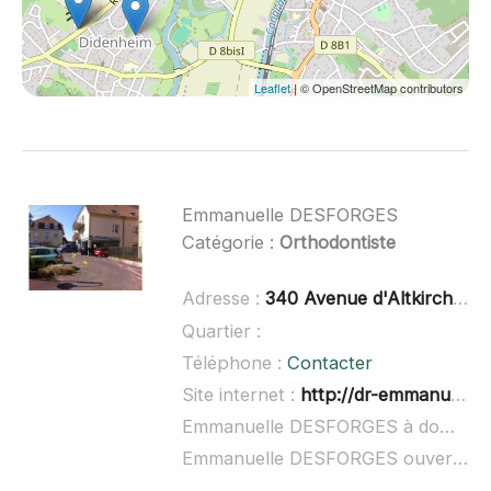
Leaflet
| © OpenStreetMap contributors
Emmanuelle DESFORGES
Catégorie :
Orthodontiste
Adresse :
340 Avenue d'Altkirch, 68350 Brunstatt-Didenheim, France
Quartier :
Téléphone :
Contacter
Site internet :
http://dr-emmanuelle-bourgeois-desforges.chirurgiens-dentistes.fr/
Emmanuelle DESFORGES à domicile :
Emmanuelle DESFORGES ouvert dimanche :