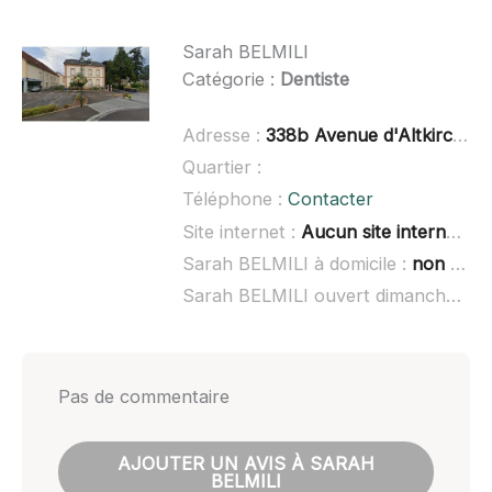
Sarah BELMILI
Catégorie :
Dentiste
Adresse :
338b Avenue d'Altkirch, 68350 Brunstatt-Didenheim, France
Quartier :
Téléphone :
Contacter
Site internet :
Aucun site internet connu
Sarah BELMILI à domicile :
non renseigné
Sarah BELMILI ouvert dimanche :
no
Pas de commentaire
AJOUTER UN AVIS À SARAH
BELMILI