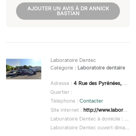
AJOUTER UN AVIS À DR ANNICK
BASTIAN
Laboratoire Dentec
Catégorie :
Laboratoire dentaire
Adresse :
4 Rue des Pyrénées, 68350 Brunstatt-Didenheim
Quartier :
Téléphone :
Contacter
Site internet :
http://www.laboratoire-dentec.fr/
Laboratoire Dentec à domicile :
non 
Laboratoire Dentec ouvert dimanche :