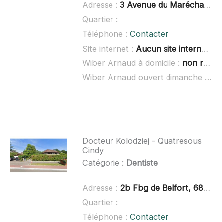
Adresse :
3 Avenue du Maréchal Foch, 68130 Altkirch
Quartier :
Téléphone :
Contacter
Site internet :
Aucun site internet connu
Wiber Arnaud à domicile :
non renseigné
Wiber Arnaud ouvert dimanche :
non
Docteur Kolodziej - Quatresous
Cindy
Catégorie :
Dentiste
Adresse :
2b Fbg de Belfort, 68190 Ensisheim, France
Quartier :
Téléphone :
Contacter