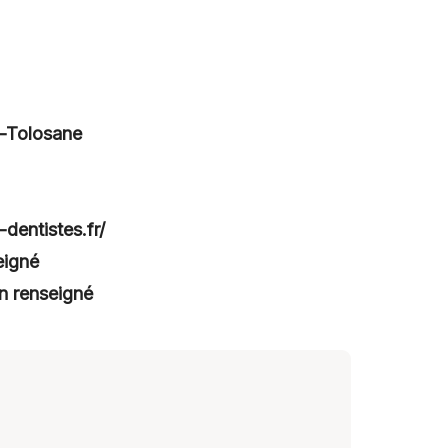
e-Tolosane
-dentistes.fr/
eigné
n renseigné