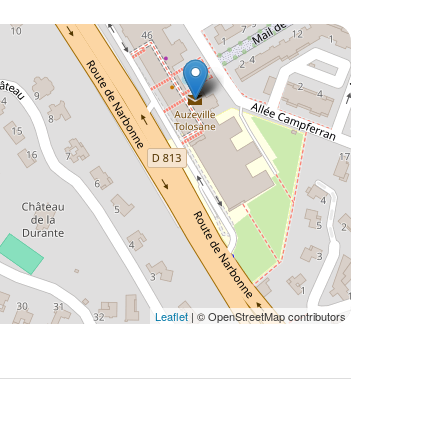
Leaflet
| © OpenStreetMap contributors