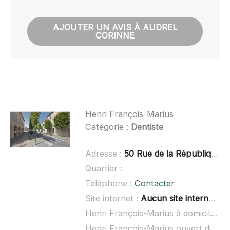
AJOUTER UN AVIS À AUDREL
CORINNE
Henri François-Marius
Catégorie :
Dentiste
Adresse :
50 Rue de la République, 30220 Aigues-Mortes
Quartier :
Téléphone :
Contacter
Site internet :
Aucun site internet connu
Henri François-Marius à domicile :
n
Henri François-Marius ouvert dimanche :