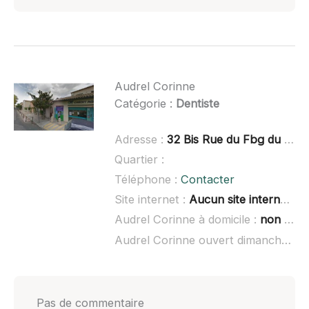
Audrel Corinne
Catégorie :
Dentiste
Adresse :
32 Bis Rue du Fbg du 12 Avril, 30220 Aigues-Mortes
Quartier :
Téléphone :
Contacter
Site internet :
Aucun site internet connu
Audrel Corinne à domicile :
non renseigné
Audrel Corinne ouvert dimanche :
no
Pas de commentaire