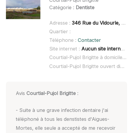
Courtial-Pujol Brigitte
Catégorie :
Dentiste
Adresse :
346 Rue du Vidourle, 30220 Aigues-Mortes
Quartier :
Téléphone :
Contacter
Site internet :
Aucun site internet connu
Courtial-Pujol Brigitte à domicile :
no
Courtial-Pujol Brigitte ouvert dimanche :
Avis
Courtial-Pujol Brigitte
:
- Suite à une grave infection dentaire j'ai
téléphoné à tous les denstistes d'Aigues-
Mortes, elle seule a accepté de me recevoir