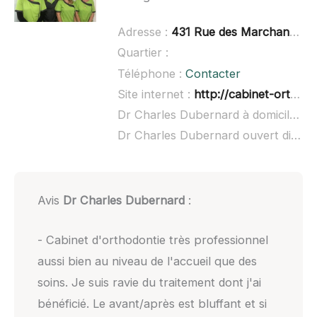
Adresse :
431 Rue des Marchands, 30220 Aigues-Mortes
Quartier :
Téléphone :
Contacter
Site internet :
http://cabinet-orthodontie-aigues-mortes.fr/
Dr Charles Dubernard à domicile :
n
Dr Charles Dubernard ouvert dimanche :
Avis
Dr Charles Dubernard
:
- Cabinet d'orthodontie très professionnel
aussi bien au niveau de l'accueil que des
soins. Je suis ravie du traitement dont j'ai
bénéficié. Le avant/après est bluffant et si