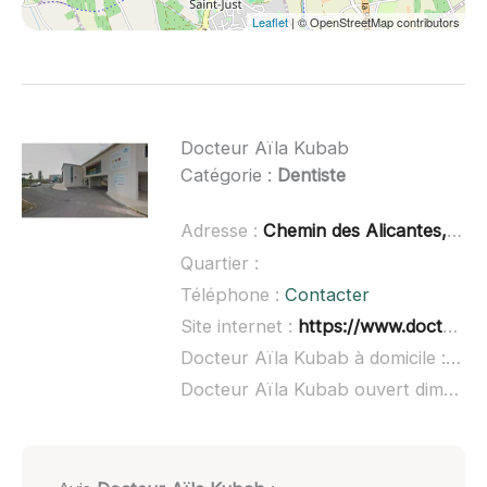
Leaflet
| © OpenStreetMap contributors
Docteur Aïla Kubab
Catégorie :
Dentiste
Adresse :
Chemin des Alicantes, 34400 Lunel
Quartier :
Téléphone :
Contacter
Site internet :
https://www.doctolib.fr/dentiste/lunel/aila-kubab
Docteur Aïla Kubab à domicile :
non
Docteur Aïla Kubab ouvert dimanche :