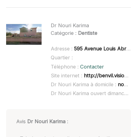
Dr Nouri Karima
Catégorie :
Dentiste
Adresse :
595 Avenue Louis Abric, 34400 Lunel
Quartier :
Téléphone :
Contacter
Site internet :
http://benvil.visioweb.com/
Dr Nouri Karima à domicile :
non renseigné
Dr Nouri Karima ouvert dimanche :
n
Avis
Dr Nouri Karima
: