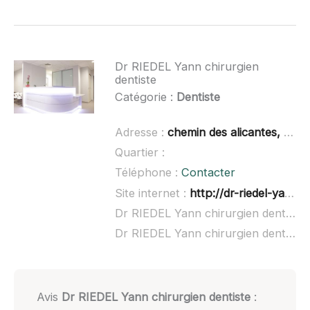
Dr RIEDEL Yann chirurgien
dentiste
Catégorie :
Dentiste
Adresse :
chemin des alicantes, pôle santé Louis Serre Bat b 1er étage, 34
Quartier :
Téléphone :
Contacter
Site internet :
http://dr-riedel-yann.chirurgiens-dentistes.fr/
Dr RIEDEL Yann chirurgien dentiste à domicile :
Dr RIEDEL Yann chirurgien dentiste ouvert dimanche :
Avis
Dr RIEDEL Yann chirurgien dentiste
: