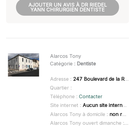
AJOUTER UN AVIS À DR RIEDEL
YANN CHIRURGIEN DENTISTE
Alarcos Tony
Catégorie :
Dentiste
Adresse :
247 Boulevard de la République, 34400 Lunel
Quartier :
Téléphone :
Contacter
Site internet :
Aucun site internet connu
Alarcos Tony à domicile :
non renseigné
Alarcos Tony ouvert dimanche :
non