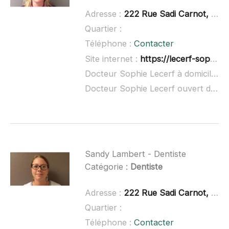
Adresse :
222 Rue Sadi Carnot, 59320 Haubourdin
Quartier :
Téléphone :
Contacter
Site internet :
https://lecerf-sophie.business.site/
Docteur Sophie Lecerf à domicile :
n
Docteur Sophie Lecerf ouvert dimanche :
Sandy Lambert - Dentiste
Catégorie :
Dentiste
Adresse :
222 Rue Sadi Carnot, 59320 Haubourdin
Quartier :
Téléphone :
Contacter