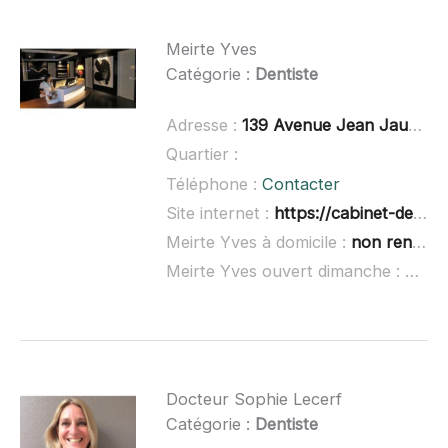
Meirte Yves
Catégorie :
Dentiste
Adresse :
139 Avenue Jean Jaurès, 59790 Ronchin
Quartier :
Téléphone :
Contacter
Site internet :
https://cabinet-dentaire-les-marronniers-ronchin.fr/
Meirte Yves à domicile :
non renseigné
Meirte Yves ouvert dimanche :
non r
Docteur Sophie Lecerf
Catégorie :
Dentiste