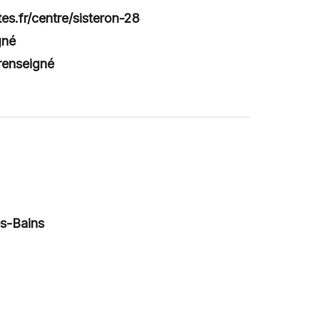
es.fr/centre/sisteron-28
gné
renseigné
s-Bains