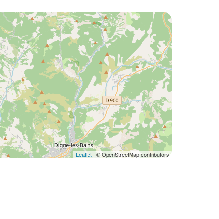
Leaflet
| © OpenStreetMap contributors