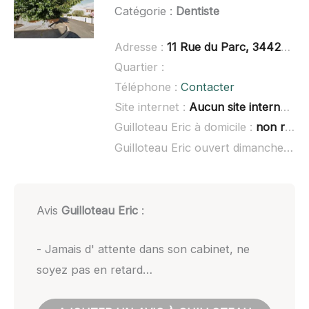
Catégorie :
Dentiste
Adresse :
11 Rue du Parc, 34420 Villeneuve-lès-Béziers
Quartier :
Téléphone :
Contacter
Site internet :
Aucun site internet connu
Guilloteau Eric à domicile :
non renseigné
Guilloteau Eric ouvert dimanche :
no
Avis
Guilloteau Eric
:
- Jamais d' attente dans son cabinet, ne
soyez pas en retard…