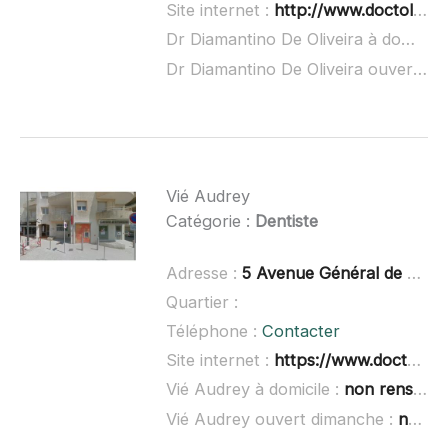
Site internet :
http://www.doctolib.fr/dentiste/poussan/diamantino-de-oliveira
Dr Diamantino De Oliveira à domicile :
Dr Diamantino De Oliveira ouvert dimanche :
Vié Audrey
Catégorie :
Dentiste
Adresse :
5 Avenue Général de Gaulle, 34140 Mèze
Quartier :
Téléphone :
Contacter
Site internet :
https://www.doctolib.fr/dentiste/meze/audrey-vie
Vié Audrey à domicile :
non renseigné
Vié Audrey ouvert dimanche :
non renseigné