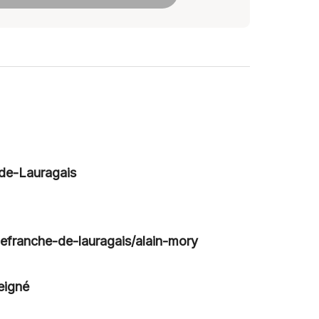
-de-Lauragais
llefranche-de-lauragais/alain-mory
eigné