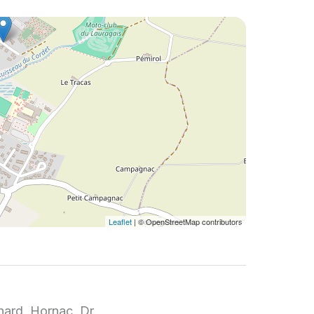
Leaflet
| © OpenStreetMap contributors
hard, Hornac. Dr