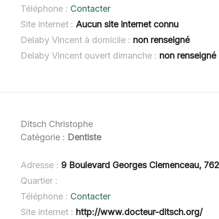
Téléphone :
Contacter
Site internet :
Aucun site internet connu
Delaby Vincent à domicile :
non renseigné
Delaby Vincent ouvert dimanche :
non renseigné
Ditsch Christophe
Catégorie :
Dentiste
Adresse :
9 Boulevard Georges Clemenceau, 76
Quartier :
Téléphone :
Contacter
Site internet :
http://www.docteur-ditsch.org/