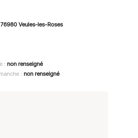
 76980 Veules-les-Roses
e :
non renseigné
imanche :
non renseigné