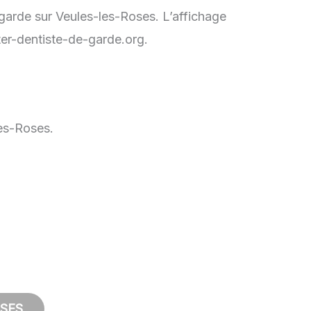
 garde sur Veules-les-Roses. L’affichage
ter-dentiste-de-garde.org.
les-Roses.
SES