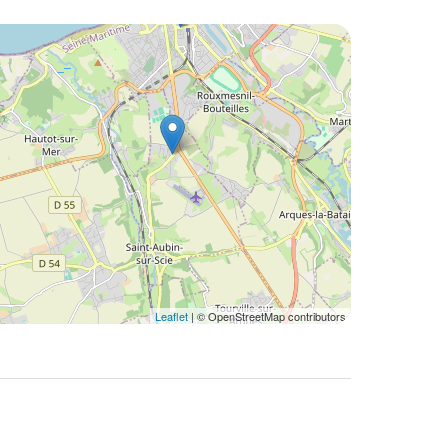
Leaflet
| © OpenStreetMap contributors