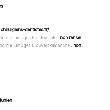
es
chirurgiens-dentistes.fr/
odontie Limoges 8 à domicile :
non renseigné
odontie Limoges 8 ouvert dimanche :
non renseigné
Junien