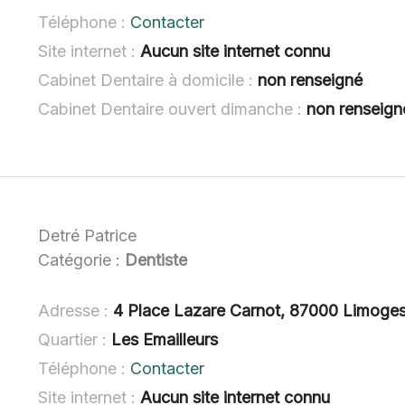
Téléphone :
Contacter
Site internet :
Aucun site internet connu
Cabinet Dentaire à domicile :
non renseigné
Cabinet Dentaire ouvert dimanche :
non renseign
Detré Patrice
Catégorie :
Dentiste
Adresse :
4 Place Lazare Carnot, 87000 Limoge
Quartier :
Les Emailleurs
Téléphone :
Contacter
Site internet :
Aucun site internet connu